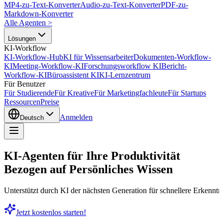
MP4-zu-Text-Konverter
Audio-zu-Text-Konverter
PDF-zu-
Markdown-Konverter
Alle Agenten
>
Lösungen
KI-Workflow
KI-Workflow-Hub
KI für Wissensarbeiter
Dokumenten-Workflow-
KI
Meeting-Workflow-KI
Forschungsworkflow KI
Bericht-
Workflow-KI
Büroassistent KI
KI-Lernzentrum
Für Benutzer
Für Studierende
Für Kreative
Für Marketingfachleute
Für Startups
Ressourcen
Preise
Anmelden
Deutsch
KI-Agenten für Ihre Produktivität
Bezogen auf
Persönliches Wissen
Unterstützt durch KI der nächsten Generation für schnellere Erkennt
Jetzt kostenlos starten!