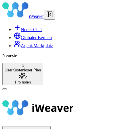
iWeaver
Neuer Chat
Globaler Bereich
Agent-Marktplatz
Neueste
U
User
Kostenloser Plan
0
Pro holen