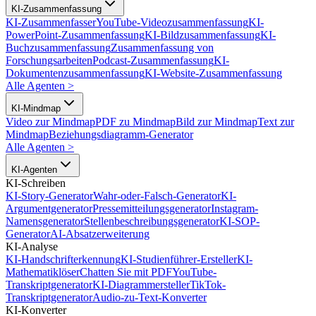
KI-Zusammenfassung
KI-Zusammenfasser
YouTube-Videozusammenfassung
KI-
PowerPoint-Zusammenfassung
KI-Bildzusammenfassung
KI-
Buchzusammenfassung
Zusammenfassung von
Forschungsarbeiten
Podcast-Zusammenfassung
KI-
Dokumentenzusammenfassung
KI-Website-Zusammenfassung
Alle Agenten
>
KI-Mindmap
Video zur Mindmap
PDF zu Mindmap
Bild zur Mindmap
Text zur
Mindmap
Beziehungsdiagramm-Generator
Alle Agenten
>
KI-Agenten
KI-Schreiben
KI-Story-Generator
Wahr-oder-Falsch-Generator
KI-
Argumentgenerator
Pressemitteilungsgenerator
Instagram-
Namensgenerator
Stellenbeschreibungsgenerator
KI-SOP-
Generator
AI-Absatzerweiterung
KI-Analyse
KI-Handschrifterkennung
KI-Studienführer-Ersteller
KI-
Mathematiklöser
Chatten Sie mit PDF
YouTube-
Transkriptgenerator
KI-Diagrammersteller
TikTok-
Transkriptgenerator
Audio-zu-Text-Konverter
KI-Konverter