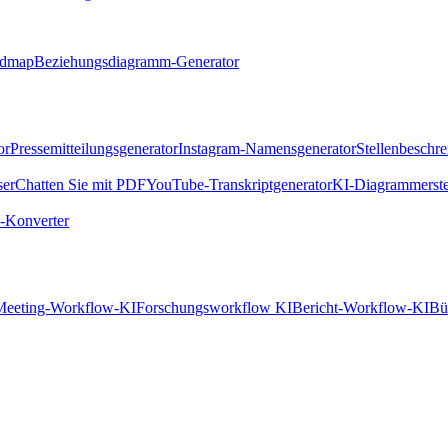
ndmap
Beziehungsdiagramm-Generator
or
Pressemitteilungsgenerator
Instagram-Namensgenerator
Stellenbeschr
ser
Chatten Sie mit PDF
YouTube-Transkriptgenerator
KI-Diagrammerste
Konverter
Meeting-Workflow-KI
Forschungsworkflow KI
Bericht-Workflow-KI
Bü