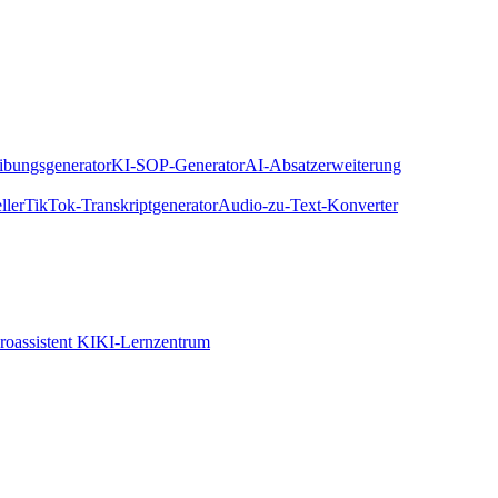
eibungsgenerator
KI-SOP-Generator
AI-Absatzerweiterung
ller
TikTok-Transkriptgenerator
Audio-zu-Text-Konverter
roassistent KI
KI-Lernzentrum