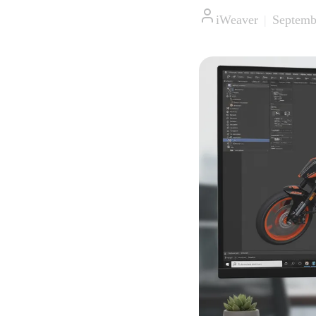
iWeaver
|
Septemb