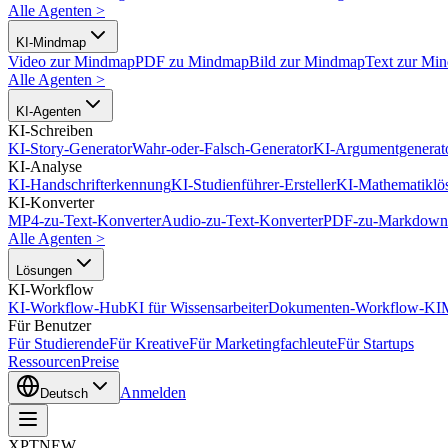
Alle Agenten
>
KI-Mindmap
Video zur Mindmap
PDF zu Mindmap
Bild zur Mindmap
Text zur Mi
Alle Agenten
>
KI-Agenten
KI-Schreiben
KI-Story-Generator
Wahr-oder-Falsch-Generator
KI-Argumentgenerat
KI-Analyse
KI-Handschrifterkennung
KI-Studienführer-Ersteller
KI-Mathematiklö
KI-Konverter
MP4-zu-Text-Konverter
Audio-zu-Text-Konverter
PDF-zu-Markdown-
Alle Agenten
>
Lösungen
KI-Workflow
KI-Workflow-Hub
KI für Wissensarbeiter
Dokumenten-Workflow-KI
Für Benutzer
Für Studierende
Für Kreative
Für Marketingfachleute
Für Startups
Ressourcen
Preise
Anmelden
Deutsch
XPT
NEW