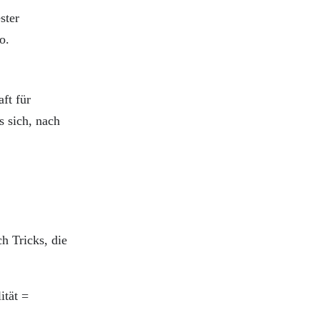
ster
o.
ft für
s sich, nach
h Tricks, die
ität =