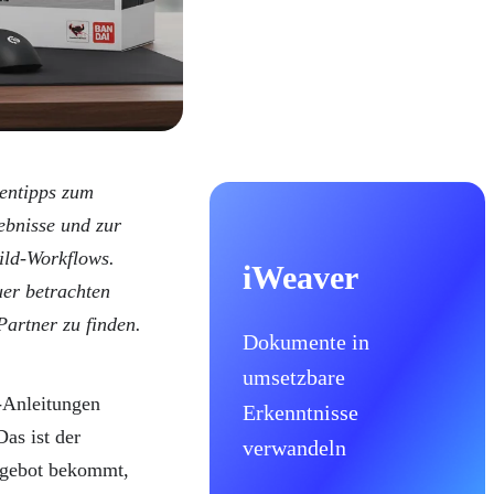
entipps zum
ebnisse und zur
ild-Workflows.
iWeaver
uer betrachten
Partner zu finden.
Dokumente in
umsetzbare
-Anleitungen
Erkenntnisse
as ist der
verwandeln
Angebot bekommt,