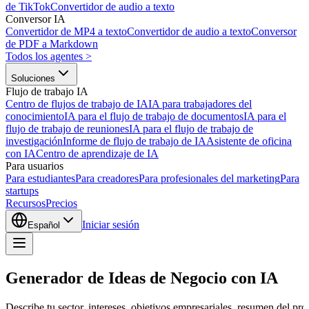
de TikTok
Convertidor de audio a texto
Conversor IA
Convertidor de MP4 a texto
Convertidor de audio a texto
Conversor
de PDF a Markdown
Todos los agentes
>
Soluciones
Flujo de trabajo IA
Centro de flujos de trabajo de IA
IA para trabajadores del
conocimiento
IA para el flujo de trabajo de documentos
IA para el
flujo de trabajo de reuniones
IA para el flujo de trabajo de
investigación
Informe de flujo de trabajo de IA
Asistente de oficina
con IA
Centro de aprendizaje de IA
Para usuarios
Para estudiantes
Para creadores
Para profesionales del marketing
Para
startups
Recursos
Precios
Iniciar sesión
Español
Generador de Ideas de Negocio con IA
Describe tu sector, intereses, objetivos empresariales, resumen del pr