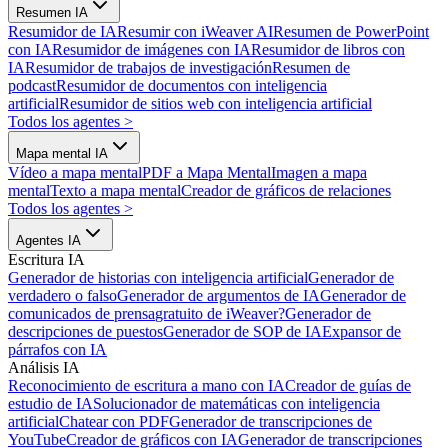
Resumen IA
Resumidor de IA
Resumir con iWeaver AI
Resumen de PowerPoint
con IA
Resumidor de imágenes con IA
Resumidor de libros con
IA
Resumidor de trabajos de investigación
Resumen de
podcast
Resumidor de documentos con inteligencia
artificial
Resumidor de sitios web con inteligencia artificial
Todos los agentes
>
Mapa mental IA
Vídeo a mapa mental
PDF a Mapa Mental
Imagen a mapa
mental
Texto a mapa mental
Creador de gráficos de relaciones
Todos los agentes
>
Agentes IA
Escritura IA
Generador de historias con inteligencia artificial
Generador de
verdadero o falso
Generador de argumentos de IA
Generador de
comunicados de prensa
gratuito de iWeaver?
Generador de
descripciones de puestos
Generador de SOP de IA
Expansor de
párrafos con IA
Análisis IA
Reconocimiento de escritura a mano con IA
Creador de guías de
estudio de IA
Solucionador de matemáticas con inteligencia
artificial
Chatear con PDF
Generador de transcripciones de
YouTube
Creador de gráficos con IA
Generador de transcripciones