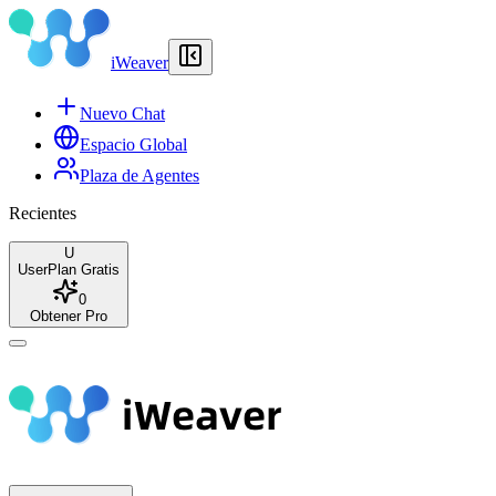
iWeaver
Nuevo Chat
Espacio Global
Plaza de Agentes
Recientes
U
User
Plan Gratis
0
Obtener Pro