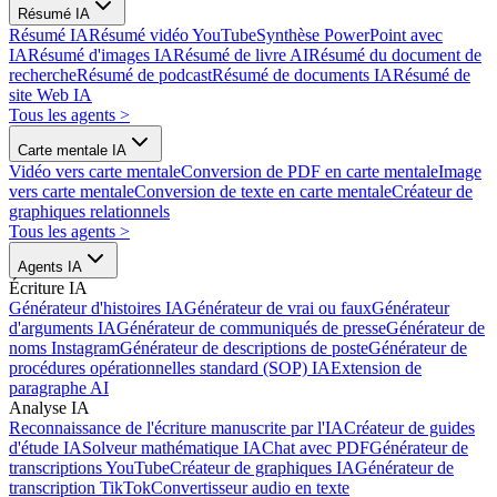
Résumé IA
Résumé IA
Résumé vidéo YouTube
Synthèse PowerPoint avec
IA
Résumé d'images IA
Résumé de livre AI
Résumé du document de
recherche
Résumé de podcast
Résumé de documents IA
Résumé de
site Web IA
Tous les agents
>
Carte mentale IA
Vidéo vers carte mentale
Conversion de PDF en carte mentale
Image
vers carte mentale
Conversion de texte en carte mentale
Créateur de
graphiques relationnels
Tous les agents
>
Agents IA
Écriture IA
Générateur d'histoires IA
Générateur de vrai ou faux
Générateur
d'arguments IA
Générateur de communiqués de presse
Générateur de
noms Instagram
Générateur de descriptions de poste
Générateur de
procédures opérationnelles standard (SOP) IA
Extension de
paragraphe AI
Analyse IA
Reconnaissance de l'écriture manuscrite par l'IA
Créateur de guides
d'étude IA
Solveur mathématique IA
Chat avec PDF
Générateur de
transcriptions YouTube
Créateur de graphiques IA
Générateur de
transcription TikTok
Convertisseur audio en texte