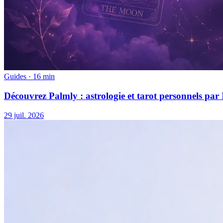
Guides
·
16 min
Découvrez Palmly : astrologie et tarot personnels par
29 juil. 2026