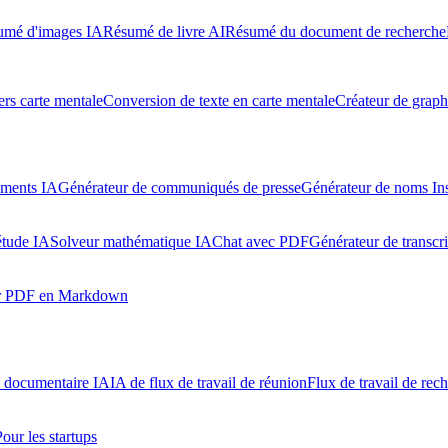
umé d'images IA
Résumé de livre AI
Résumé du document de recherche
rs carte mentale
Conversion de texte en carte mentale
Créateur de graph
uments IA
Générateur de communiqués de presse
Générateur de noms In
étude IA
Solveur mathématique IA
Chat avec PDF
Générateur de transcr
ur PDF en Markdown
l documentaire IA
IA de flux de travail de réunion
Flux de travail de rec
Pour les startups