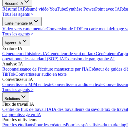
Résumé IA
Résumé IA
Résumé vidéo YouTube
Synthèse PowerPoint avec IA
Rés
Tous les agents
>
Carte mentale IA
Vidéo vers carte mentale
Conversion de PDF en carte mentale
Image ve
Tous les agents
>
Agents IA
Écriture IA
Générateur d'histoires IA
Générateur de vrai ou faux
Générateur d'arg
opérationnelles standard (SOP) IA
Extension de paragraphe AI
Analyse IA
Reconnaissance de l'écriture manuscrite par l'IA
Créateur de guides d'
TikTok
Convertisseur audio en texte
Convertisseur IA
Convertisseur MP4 en texte
Convertisseur audio en texte
Convertisse
Tous les agents
>
Solutions
Flux de travail IA
Centre de flux de travail IA
IA des travailleurs du savoir
Flux de travai
d'apprentissage en IA
Pour les utilisateurs
Pour les étudiants
Pour les créateurs
Pour les spécialistes du marketing