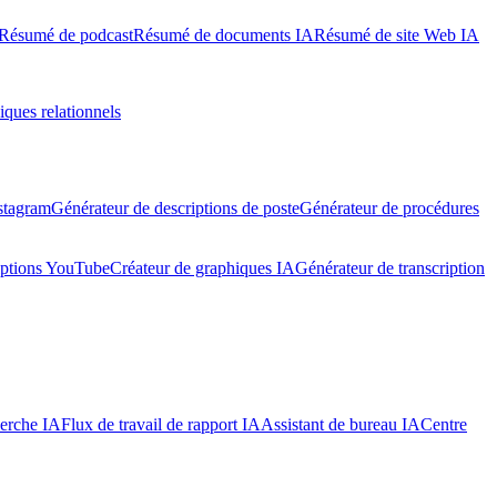
Résumé de podcast
Résumé de documents IA
Résumé de site Web IA
iques relationnels
stagram
Générateur de descriptions de poste
Générateur de procédures
iptions YouTube
Créateur de graphiques IA
Générateur de transcription
herche IA
Flux de travail de rapport IA
Assistant de bureau IA
Centre