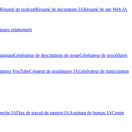
Résumé de podcast
Résumé de documents IA
Résumé de site Web IA
iques relationnels
stagram
Générateur de descriptions de poste
Générateur de procédures
iptions YouTube
Créateur de graphiques IA
Générateur de transcription
herche IA
Flux de travail de rapport IA
Assistant de bureau IA
Centre