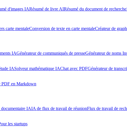
umé d'images IA
Résumé de livre AI
Résumé du document de recherche
rs carte mentale
Conversion de texte en carte mentale
Créateur de graph
uments IA
Générateur de communiqués de presse
Générateur de noms In
étude IA
Solveur mathématique IA
Chat avec PDF
Générateur de transcr
ur PDF en Markdown
l documentaire IA
IA de flux de travail de réunion
Flux de travail de rec
Pour les startups