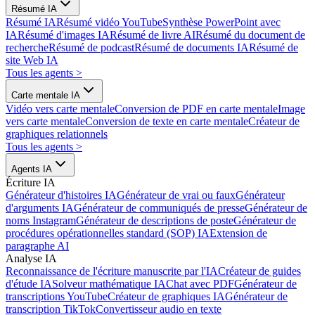
Résumé IA
Résumé IA
Résumé vidéo YouTube
Synthèse PowerPoint avec
IA
Résumé d'images IA
Résumé de livre AI
Résumé du document de
recherche
Résumé de podcast
Résumé de documents IA
Résumé de
site Web IA
Tous les agents
>
Carte mentale IA
Vidéo vers carte mentale
Conversion de PDF en carte mentale
Image
vers carte mentale
Conversion de texte en carte mentale
Créateur de
graphiques relationnels
Tous les agents
>
Agents IA
Écriture IA
Générateur d'histoires IA
Générateur de vrai ou faux
Générateur
d'arguments IA
Générateur de communiqués de presse
Générateur de
noms Instagram
Générateur de descriptions de poste
Générateur de
procédures opérationnelles standard (SOP) IA
Extension de
paragraphe AI
Analyse IA
Reconnaissance de l'écriture manuscrite par l'IA
Créateur de guides
d'étude IA
Solveur mathématique IA
Chat avec PDF
Générateur de
transcriptions YouTube
Créateur de graphiques IA
Générateur de
transcription TikTok
Convertisseur audio en texte