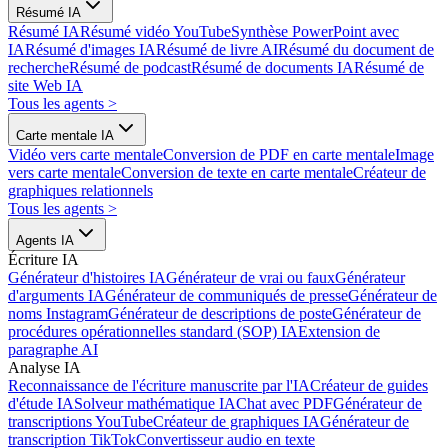
Résumé IA
Résumé IA
Résumé vidéo YouTube
Synthèse PowerPoint avec
IA
Résumé d'images IA
Résumé de livre AI
Résumé du document de
recherche
Résumé de podcast
Résumé de documents IA
Résumé de
site Web IA
Tous les agents
>
Carte mentale IA
Vidéo vers carte mentale
Conversion de PDF en carte mentale
Image
vers carte mentale
Conversion de texte en carte mentale
Créateur de
graphiques relationnels
Tous les agents
>
Agents IA
Écriture IA
Générateur d'histoires IA
Générateur de vrai ou faux
Générateur
d'arguments IA
Générateur de communiqués de presse
Générateur de
noms Instagram
Générateur de descriptions de poste
Générateur de
procédures opérationnelles standard (SOP) IA
Extension de
paragraphe AI
Analyse IA
Reconnaissance de l'écriture manuscrite par l'IA
Créateur de guides
d'étude IA
Solveur mathématique IA
Chat avec PDF
Générateur de
transcriptions YouTube
Créateur de graphiques IA
Générateur de
transcription TikTok
Convertisseur audio en texte