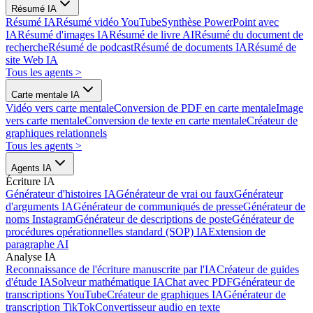
Résumé IA
Résumé IA
Résumé vidéo YouTube
Synthèse PowerPoint avec
IA
Résumé d'images IA
Résumé de livre AI
Résumé du document de
recherche
Résumé de podcast
Résumé de documents IA
Résumé de
site Web IA
Tous les agents
>
Carte mentale IA
Vidéo vers carte mentale
Conversion de PDF en carte mentale
Image
vers carte mentale
Conversion de texte en carte mentale
Créateur de
graphiques relationnels
Tous les agents
>
Agents IA
Écriture IA
Générateur d'histoires IA
Générateur de vrai ou faux
Générateur
d'arguments IA
Générateur de communiqués de presse
Générateur de
noms Instagram
Générateur de descriptions de poste
Générateur de
procédures opérationnelles standard (SOP) IA
Extension de
paragraphe AI
Analyse IA
Reconnaissance de l'écriture manuscrite par l'IA
Créateur de guides
d'étude IA
Solveur mathématique IA
Chat avec PDF
Générateur de
transcriptions YouTube
Créateur de graphiques IA
Générateur de
transcription TikTok
Convertisseur audio en texte