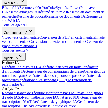
Résumé IA
Résumé IA
Résumé vidéo YouTube
Synthèse PowerPoint avec
IA
Résumé d'images IA
Résumé de livre AI
Résumé du document de
recherche
Résumé de podcast
Résumé de documents IA
Résumé de
site Web IA
Tous les agents
>
Carte mentale IA
Vidéo vers carte mentale
Conversion de PDF en carte mentale
Image
vers carte mentale
Conversion de texte en carte mentale
Créateur de
graphiques relationnels
Tous les agents
>
Agents IA
Écriture IA
Générateur d'histoires IA
Générateur de vrai ou faux
Générateur
d'arguments IA
Générateur de communiqués de presse
Générateur de
noms Instagram
Générateur de descriptions de poste
Générateur de
procédures opérationnelles standard (SOP) IA
Extension de
paragraphe AI
Analyse IA
Reconnaissance de l'écriture manuscrite par l'IA
Créateur de guides
d'étude IA
Solveur mathématique IA
Chat avec PDF
Générateur de
transcriptions YouTube
Créateur de graphiques IA
Générateur de
transcription TikTok
Convertisseur audio en texte