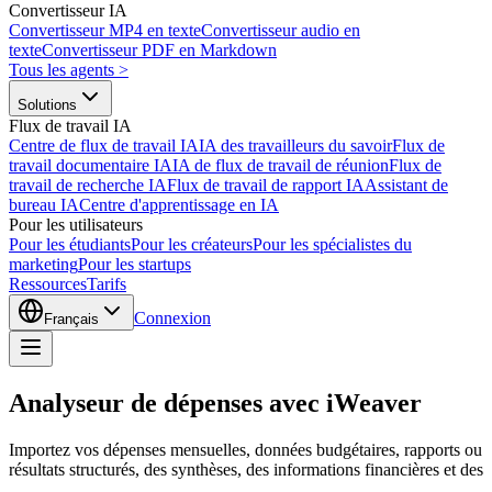
Convertisseur IA
Convertisseur MP4 en texte
Convertisseur audio en
texte
Convertisseur PDF en Markdown
Tous les agents
>
Solutions
Flux de travail IA
Centre de flux de travail IA
IA des travailleurs du savoir
Flux de
travail documentaire IA
IA de flux de travail de réunion
Flux de
travail de recherche IA
Flux de travail de rapport IA
Assistant de
bureau IA
Centre d'apprentissage en IA
Pour les utilisateurs
Pour les étudiants
Pour les créateurs
Pour les spécialistes du
marketing
Pour les startups
Ressources
Tarifs
Connexion
Français
Analyseur de dépenses avec iWeaver
Importez vos dépenses mensuelles, données budgétaires, rapports ou fe
résultats structurés, des synthèses, des informations financières et des 