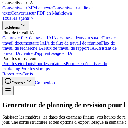
Convertisseur IA
Convertisseur MP4 en texte
Convertisseur audio en
texte
Convertisseur PDF en Markdown
Tous les agents
>
Solutions
Flux de travail IA
Centre de flux de travail IA
IA des travailleurs du savoir
Flux de
travail documentaire IA
IA de flux de travail de réunion
Flux de
travail de recherche IA
Flux de travail de rapport IA
Assistant de
bureau IA
Centre d'apprentissage en IA
Pour les utilisateurs
Pour les étudiants
Pour les créateurs
Pour les spécialistes du
marketing
Pour les startups
Ressources
Tarifs
Connexion
Français
Générateur de planning de révision pour l
Saisissez les matières, les dates des examens finaux, vos heures de ré
jour, une sortie structurée et des options d’export lorsque la semaine 