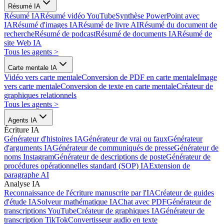
Résumé IA
Résumé IA
Résumé vidéo YouTube
Synthèse PowerPoint avec
IA
Résumé d'images IA
Résumé de livre AI
Résumé du document de
recherche
Résumé de podcast
Résumé de documents IA
Résumé de
site Web IA
Tous les agents
>
Carte mentale IA
Vidéo vers carte mentale
Conversion de PDF en carte mentale
Image
vers carte mentale
Conversion de texte en carte mentale
Créateur de
graphiques relationnels
Tous les agents
>
Agents IA
Écriture IA
Générateur d'histoires IA
Générateur de vrai ou faux
Générateur
d'arguments IA
Générateur de communiqués de presse
Générateur de
noms Instagram
Générateur de descriptions de poste
Générateur de
procédures opérationnelles standard (SOP) IA
Extension de
paragraphe AI
Analyse IA
Reconnaissance de l'écriture manuscrite par l'IA
Créateur de guides
d'étude IA
Solveur mathématique IA
Chat avec PDF
Générateur de
transcriptions YouTube
Créateur de graphiques IA
Générateur de
transcription TikTok
Convertisseur audio en texte