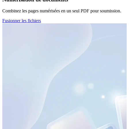
Combinez les pages numérisées en un seul PDF pour soumission.
Fusionner les fichiers