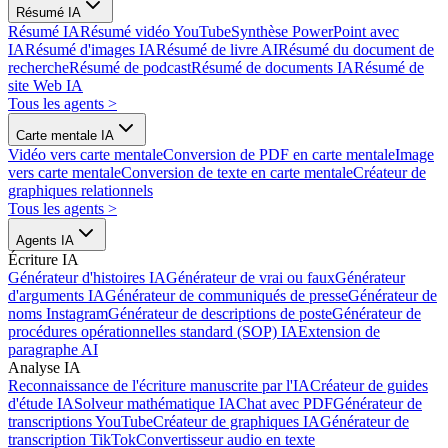
Résumé IA
Résumé IA
Résumé vidéo YouTube
Synthèse PowerPoint avec
IA
Résumé d'images IA
Résumé de livre AI
Résumé du document de
recherche
Résumé de podcast
Résumé de documents IA
Résumé de
site Web IA
Tous les agents
>
Carte mentale IA
Vidéo vers carte mentale
Conversion de PDF en carte mentale
Image
vers carte mentale
Conversion de texte en carte mentale
Créateur de
graphiques relationnels
Tous les agents
>
Agents IA
Écriture IA
Générateur d'histoires IA
Générateur de vrai ou faux
Générateur
d'arguments IA
Générateur de communiqués de presse
Générateur de
noms Instagram
Générateur de descriptions de poste
Générateur de
procédures opérationnelles standard (SOP) IA
Extension de
paragraphe AI
Analyse IA
Reconnaissance de l'écriture manuscrite par l'IA
Créateur de guides
d'étude IA
Solveur mathématique IA
Chat avec PDF
Générateur de
transcriptions YouTube
Créateur de graphiques IA
Générateur de
transcription TikTok
Convertisseur audio en texte