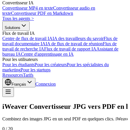
Convertisseur IA
Convertisseur MP4 en texte
Convertisseur audio en
texte
Convertisseur PDF en Markdown
Tous les agents
>
Solutions
Flux de travail IA
Centre de flux de travail IA
IA des travailleurs du savoir
Flux de
travail documentaire IA
IA de flux de travail de réunion
Flux de
travail de recherche IA
Flux de travail de rapport IA
Assistant de
bureau IA
Centre d'apprentissage en IA
Pour les utilisateurs
Pour les étudiants
Pour les créateurs
Pour les spécialistes du
marketing
Pour les startups
Ressources
Tarifs
Connexion
Français
iWeaver Convertisseur JPG vers PDF en l
Combinez des images JPG en un seul PDF en quelques clics. iWeaver pr
0
/
20