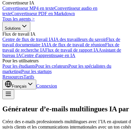
Convertisseur IA
Convertisseur MP4 en texte
Convertisseur audio en
texte
Convertisseur PDF en Markdown
Tous les agents
>
Solutions
Flux de travail IA
Centre de flux de travail IA
IA des travailleurs du savoir
Flux de
travail documentaire IA
IA de flux de travail de réunion
Flux de
travail de recherche IA
Flux de travail de rapport IA
Assistant de
bureau IA
Centre d'apprentissage en IA
Pour les utilisateurs
Pour les étudiants
Pour les créateurs
Pour les spécialistes du
marketing
Pour les startups
Ressources
Tarifs
Connexion
Français
Générateur d’e-mails multilingues IA par
Créez des e-mails professionnels multilingues avec l’IA en ajoutant de
suivis clients et les communications internationales avec un ton cohére