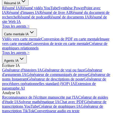
Résumé IA
Résumé IA
Résumé vidéo YouTube
Synthèse PowerPoint avec
IA
Résumé d'images IA
Résumé de livre AI
Résumé du document de
recherche
Résumé de podcast
Résumé de documents IA
Résumé de
site Web IA
Tous les agents
>
Carte mentale IA
Vidéo vers carte mentale
Conversion de PDF en carte mentale
Image
vers carte mentale
Conversion de texte en carte mentale
Créateur de
graphiques relationnels
Tous les agents
>
Agents IA
Écriture IA
Générateur d'histoires IA
Générateur de vrai ou faux
Générateur
d'arguments IA
Générateur de communiqués de presse
Générateur de
noms Instagram
Générateur de descriptions de poste
Générateur de
procédures opérationnelles standard (SOP) IA
Extension de
paragraphe AI
Analyse IA
Reconnaissance de l'écriture manuscrite par l'IA
Créateur de guides
d'étude IA
Solveur mathématique IA
Chat avec PDF
Générateur de
transcriptions YouTube
Créateur de graphiques IA
Générateur de
transcription TikTok
Convertisseur audio en texte