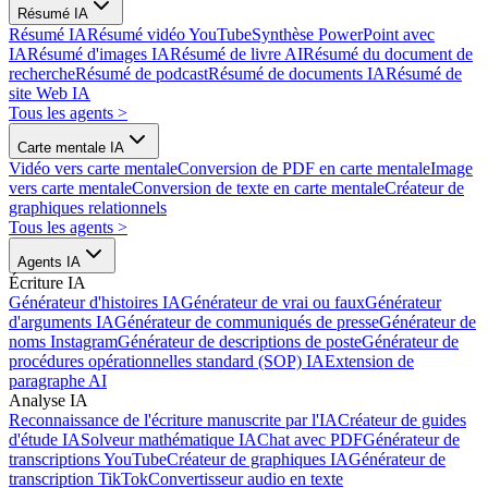
Résumé IA
Résumé IA
Résumé vidéo YouTube
Synthèse PowerPoint avec
IA
Résumé d'images IA
Résumé de livre AI
Résumé du document de
recherche
Résumé de podcast
Résumé de documents IA
Résumé de
site Web IA
Tous les agents
>
Carte mentale IA
Vidéo vers carte mentale
Conversion de PDF en carte mentale
Image
vers carte mentale
Conversion de texte en carte mentale
Créateur de
graphiques relationnels
Tous les agents
>
Agents IA
Écriture IA
Générateur d'histoires IA
Générateur de vrai ou faux
Générateur
d'arguments IA
Générateur de communiqués de presse
Générateur de
noms Instagram
Générateur de descriptions de poste
Générateur de
procédures opérationnelles standard (SOP) IA
Extension de
paragraphe AI
Analyse IA
Reconnaissance de l'écriture manuscrite par l'IA
Créateur de guides
d'étude IA
Solveur mathématique IA
Chat avec PDF
Générateur de
transcriptions YouTube
Créateur de graphiques IA
Générateur de
transcription TikTok
Convertisseur audio en texte