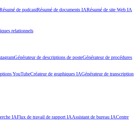
Résumé de podcast
Résumé de documents IA
Résumé de site Web IA
iques relationnels
stagram
Générateur de descriptions de poste
Générateur de procédures
iptions YouTube
Créateur de graphiques IA
Générateur de transcription
herche IA
Flux de travail de rapport IA
Assistant de bureau IA
Centre