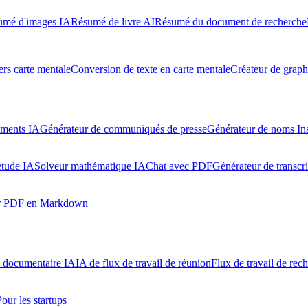
umé d'images IA
Résumé de livre AI
Résumé du document de recherche
rs carte mentale
Conversion de texte en carte mentale
Créateur de graph
uments IA
Générateur de communiqués de presse
Générateur de noms In
étude IA
Solveur mathématique IA
Chat avec PDF
Générateur de transcr
ur PDF en Markdown
l documentaire IA
IA de flux de travail de réunion
Flux de travail de rec
Pour les startups