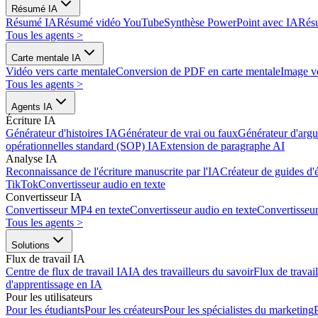
Résumé IA
Résumé IA
Résumé vidéo YouTube
Synthèse PowerPoint avec IA
Rés
Tous les agents
>
Carte mentale IA
Vidéo vers carte mentale
Conversion de PDF en carte mentale
Image ve
Tous les agents
>
Agents IA
Écriture IA
Générateur d'histoires IA
Générateur de vrai ou faux
Générateur d'arg
opérationnelles standard (SOP) IA
Extension de paragraphe AI
Analyse IA
Reconnaissance de l'écriture manuscrite par l'IA
Créateur de guides d'
TikTok
Convertisseur audio en texte
Convertisseur IA
Convertisseur MP4 en texte
Convertisseur audio en texte
Convertisse
Tous les agents
>
Solutions
Flux de travail IA
Centre de flux de travail IA
IA des travailleurs du savoir
Flux de travai
d'apprentissage en IA
Pour les utilisateurs
Pour les étudiants
Pour les créateurs
Pour les spécialistes du marketing