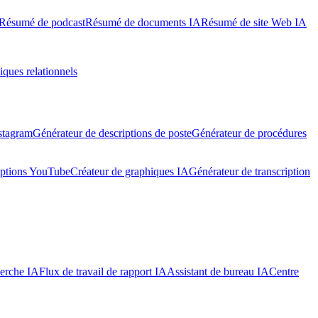
Résumé de podcast
Résumé de documents IA
Résumé de site Web IA
iques relationnels
stagram
Générateur de descriptions de poste
Générateur de procédures
iptions YouTube
Créateur de graphiques IA
Générateur de transcription
herche IA
Flux de travail de rapport IA
Assistant de bureau IA
Centre