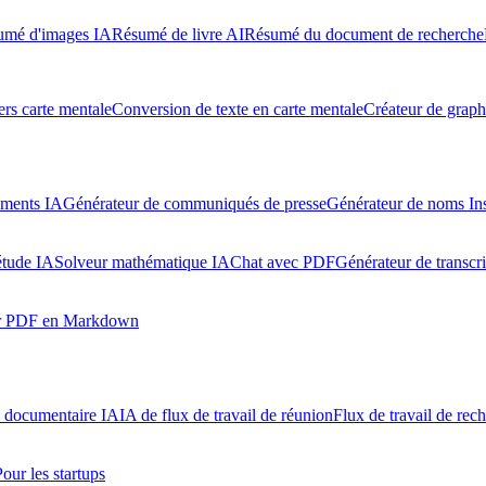
umé d'images IA
Résumé de livre AI
Résumé du document de recherche
rs carte mentale
Conversion de texte en carte mentale
Créateur de graph
uments IA
Générateur de communiqués de presse
Générateur de noms In
étude IA
Solveur mathématique IA
Chat avec PDF
Générateur de transcr
ur PDF en Markdown
l documentaire IA
IA de flux de travail de réunion
Flux de travail de rec
Pour les startups