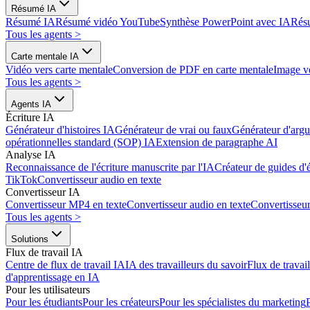
Résumé IA
Résumé IA
Résumé vidéo YouTube
Synthèse PowerPoint avec IA
Rés
Tous les agents
>
Carte mentale IA
Vidéo vers carte mentale
Conversion de PDF en carte mentale
Image ve
Tous les agents
>
Agents IA
Écriture IA
Générateur d'histoires IA
Générateur de vrai ou faux
Générateur d'arg
opérationnelles standard (SOP) IA
Extension de paragraphe AI
Analyse IA
Reconnaissance de l'écriture manuscrite par l'IA
Créateur de guides d'
TikTok
Convertisseur audio en texte
Convertisseur IA
Convertisseur MP4 en texte
Convertisseur audio en texte
Convertisse
Tous les agents
>
Solutions
Flux de travail IA
Centre de flux de travail IA
IA des travailleurs du savoir
Flux de travai
d'apprentissage en IA
Pour les utilisateurs
Pour les étudiants
Pour les créateurs
Pour les spécialistes du marketing