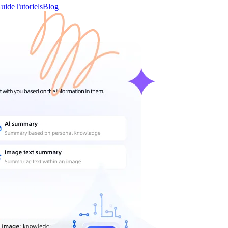
uide
Tutoriels
Blog