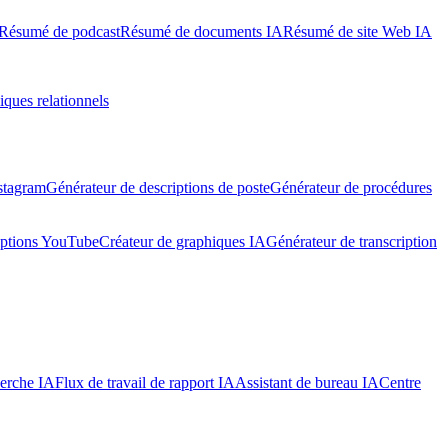
Résumé de podcast
Résumé de documents IA
Résumé de site Web IA
iques relationnels
stagram
Générateur de descriptions de poste
Générateur de procédures
iptions YouTube
Créateur de graphiques IA
Générateur de transcription
herche IA
Flux de travail de rapport IA
Assistant de bureau IA
Centre