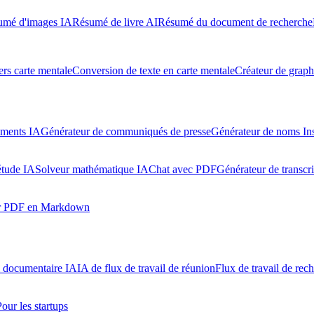
umé d'images IA
Résumé de livre AI
Résumé du document de recherche
rs carte mentale
Conversion de texte en carte mentale
Créateur de graph
uments IA
Générateur de communiqués de presse
Générateur de noms In
étude IA
Solveur mathématique IA
Chat avec PDF
Générateur de transcr
ur PDF en Markdown
l documentaire IA
IA de flux de travail de réunion
Flux de travail de rec
Pour les startups