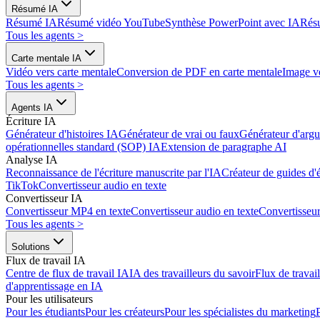
Résumé IA
Résumé IA
Résumé vidéo YouTube
Synthèse PowerPoint avec IA
Rés
Tous les agents
>
Carte mentale IA
Vidéo vers carte mentale
Conversion de PDF en carte mentale
Image ve
Tous les agents
>
Agents IA
Écriture IA
Générateur d'histoires IA
Générateur de vrai ou faux
Générateur d'arg
opérationnelles standard (SOP) IA
Extension de paragraphe AI
Analyse IA
Reconnaissance de l'écriture manuscrite par l'IA
Créateur de guides d'
TikTok
Convertisseur audio en texte
Convertisseur IA
Convertisseur MP4 en texte
Convertisseur audio en texte
Convertisse
Tous les agents
>
Solutions
Flux de travail IA
Centre de flux de travail IA
IA des travailleurs du savoir
Flux de travai
d'apprentissage en IA
Pour les utilisateurs
Pour les étudiants
Pour les créateurs
Pour les spécialistes du marketing