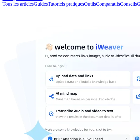
Tous les articles
Guides
Tutoriels pratiques
Outils
Comparatifs
Conseils
G