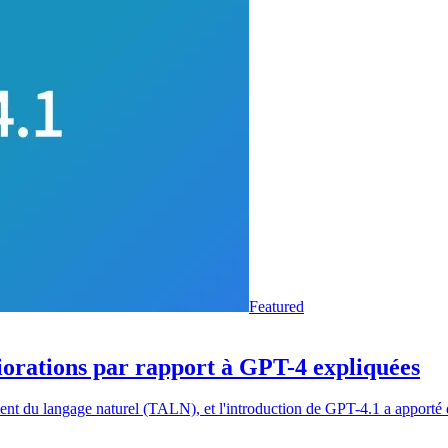
Featured
iorations par rapport à GPT-4 expliquées
ent du langage naturel (TALN), et l'introduction de GPT-4.1 a apporté 