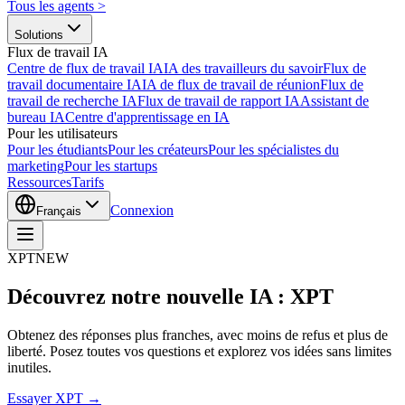
Tous les agents
>
Solutions
Flux de travail IA
Centre de flux de travail IA
IA des travailleurs du savoir
Flux de
travail documentaire IA
IA de flux de travail de réunion
Flux de
travail de recherche IA
Flux de travail de rapport IA
Assistant de
bureau IA
Centre d'apprentissage en IA
Pour les utilisateurs
Pour les étudiants
Pour les créateurs
Pour les spécialistes du
marketing
Pour les startups
Ressources
Tarifs
Connexion
Français
XPT
NEW
Découvrez notre nouvelle IA : XPT
Obtenez des réponses plus franches, avec moins de refus et plus de
liberté. Posez toutes vos questions et explorez vos idées sans limites
inutiles.
Essayer XPT →