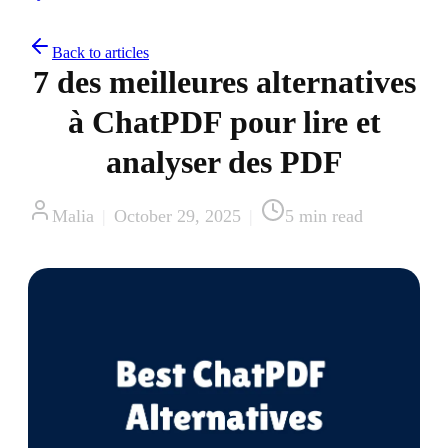
Back to articles
7 des meilleures alternatives
à ChatPDF pour lire et
analyser des PDF
Malia
|
October 29, 2025
|
5
min read