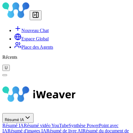
Nouveau Chat
Espace Global
Place des Agents
Récents
U
Résumé IA
Résumé IA
Résumé vidéo YouTube
Synthèse PowerPoint avec
IA
Résumé d'images IA
Résumé de livre AI
Résumé du document de