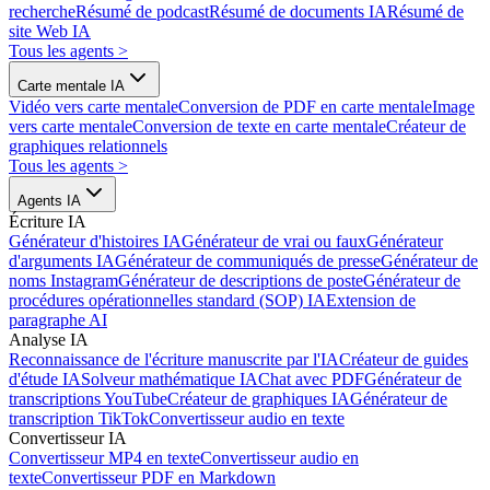
recherche
Résumé de podcast
Résumé de documents IA
Résumé de
site Web IA
Tous les agents
>
Carte mentale IA
Vidéo vers carte mentale
Conversion de PDF en carte mentale
Image
vers carte mentale
Conversion de texte en carte mentale
Créateur de
graphiques relationnels
Tous les agents
>
Agents IA
Écriture IA
Générateur d'histoires IA
Générateur de vrai ou faux
Générateur
d'arguments IA
Générateur de communiqués de presse
Générateur de
noms Instagram
Générateur de descriptions de poste
Générateur de
procédures opérationnelles standard (SOP) IA
Extension de
paragraphe AI
Analyse IA
Reconnaissance de l'écriture manuscrite par l'IA
Créateur de guides
d'étude IA
Solveur mathématique IA
Chat avec PDF
Générateur de
transcriptions YouTube
Créateur de graphiques IA
Générateur de
transcription TikTok
Convertisseur audio en texte
Convertisseur IA
Convertisseur MP4 en texte
Convertisseur audio en
texte
Convertisseur PDF en Markdown