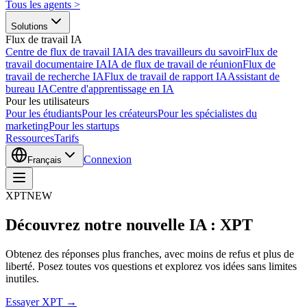
Tous les agents
>
Solutions
Flux de travail IA
Centre de flux de travail IA
IA des travailleurs du savoir
Flux de
travail documentaire IA
IA de flux de travail de réunion
Flux de
travail de recherche IA
Flux de travail de rapport IA
Assistant de
bureau IA
Centre d'apprentissage en IA
Pour les utilisateurs
Pour les étudiants
Pour les créateurs
Pour les spécialistes du
marketing
Pour les startups
Ressources
Tarifs
Connexion
Français
XPT
NEW
Découvrez notre nouvelle IA : XPT
Obtenez des réponses plus franches, avec moins de refus et plus de
liberté. Posez toutes vos questions et explorez vos idées sans limites
inutiles.
Essayer XPT →