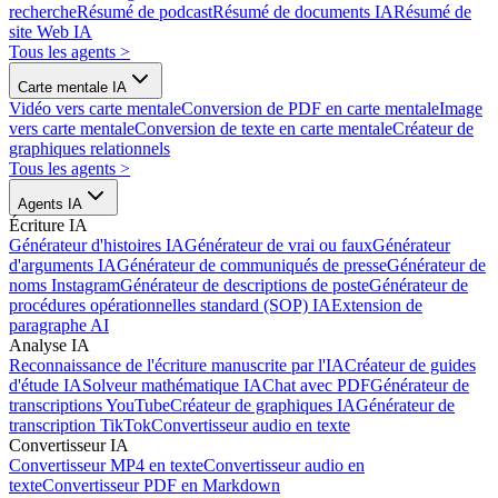
recherche
Résumé de podcast
Résumé de documents IA
Résumé de
site Web IA
Tous les agents
>
Carte mentale IA
Vidéo vers carte mentale
Conversion de PDF en carte mentale
Image
vers carte mentale
Conversion de texte en carte mentale
Créateur de
graphiques relationnels
Tous les agents
>
Agents IA
Écriture IA
Générateur d'histoires IA
Générateur de vrai ou faux
Générateur
d'arguments IA
Générateur de communiqués de presse
Générateur de
noms Instagram
Générateur de descriptions de poste
Générateur de
procédures opérationnelles standard (SOP) IA
Extension de
paragraphe AI
Analyse IA
Reconnaissance de l'écriture manuscrite par l'IA
Créateur de guides
d'étude IA
Solveur mathématique IA
Chat avec PDF
Générateur de
transcriptions YouTube
Créateur de graphiques IA
Générateur de
transcription TikTok
Convertisseur audio en texte
Convertisseur IA
Convertisseur MP4 en texte
Convertisseur audio en
texte
Convertisseur PDF en Markdown