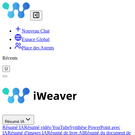
Nouveau Chat
Espace Global
Place des Agents
Récents
U
Résumé IA
Résumé IA
Résumé vidéo YouTube
Synthèse PowerPoint avec
IA
Résumé d'images IA
Résumé de livre AI
Résumé du document de