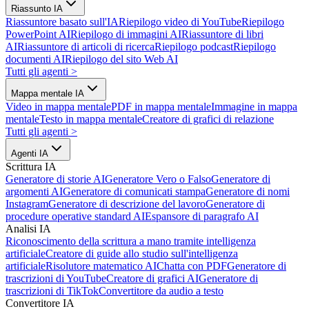
Riassunto IA
Riassuntore basato sull'IA
Riepilogo video di YouTube
Riepilogo
PowerPoint AI
Riepilogo di immagini AI
Riassuntore di libri
AI
Riassuntore di articoli di ricerca
Riepilogo podcast
Riepilogo
documenti AI
Riepilogo del sito Web AI
Tutti gli agenti
>
Mappa mentale IA
Video in mappa mentale
PDF in mappa mentale
Immagine in mappa
mentale
Testo in mappa mentale
Creatore di grafici di relazione
Tutti gli agenti
>
Agenti IA
Scrittura IA
Generatore di storie AI
Generatore Vero o Falso
Generatore di
argomenti AI
Generatore di comunicati stampa
Generatore di nomi
Instagram
Generatore di descrizione del lavoro
Generatore di
procedure operative standard AI
Espansore di paragrafo AI
Analisi IA
Riconoscimento della scrittura a mano tramite intelligenza
artificiale
Creatore di guide allo studio sull'intelligenza
artificiale
Risolutore matematico AI
Chatta con PDF
Generatore di
trascrizioni di YouTube
Creatore di grafici AI
Generatore di
trascrizioni di TikTok
Convertitore da audio a testo
Convertitore IA