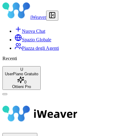
iWeaver
Nuova Chat
Spazio Globale
Piazza degli Agenti
Recenti
U
User
Piano Gratuito
0
Ottieni Pro