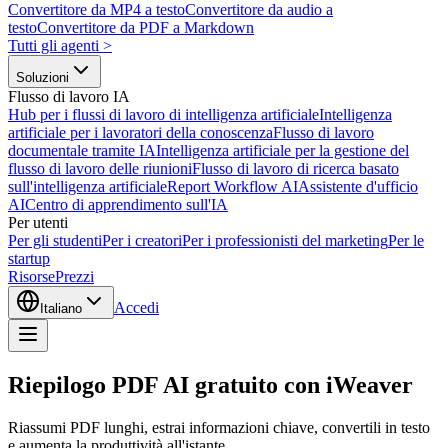
Convertitore da MP4 a testo
Convertitore da audio a
testo
Convertitore da PDF a Markdown
Tutti gli agenti
>
Soluzioni
Flusso di lavoro IA
Hub per i flussi di lavoro di intelligenza artificiale
Intelligenza
artificiale per i lavoratori della conoscenza
Flusso di lavoro
documentale tramite IA
Intelligenza artificiale per la gestione del
flusso di lavoro delle riunioni
Flusso di lavoro di ricerca basato
sull'intelligenza artificiale
Report Workflow AI
Assistente d'ufficio
AI
Centro di apprendimento sull'IA
Per utenti
Per gli studenti
Per i creatori
Per i professionisti del marketing
Per le
startup
Risorse
Prezzi
Accedi
Italiano
Riepilogo PDF AI gratuito con iWeaver
Riassumi PDF lunghi, estrai informazioni chiave, convertili in testo
e aumenta la produttività all'istante.