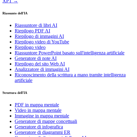
XPT →
Riassunto dell'IA
Riassuntore di libri AI
Riepilogo PDF AI
Riepilogo di immagini AI
Riepilogo video di YouTube
Riepilogo video
Riassuntore PowerPoint basato sull'intelligenza artificiale
Generatore di note AI
Riepilogo del sito Web AI
Analizzatore di immagini AI
Riconoscimento della scrittura a mano tramite intelligenza
artificiale
Struttura dell'IA
PDF in mappa mentale
Video in mappa mentale
Immagine in mappa mentale
Generatore di mappe concettuali
Generatore di infografica
Generatore di diagrammi ER