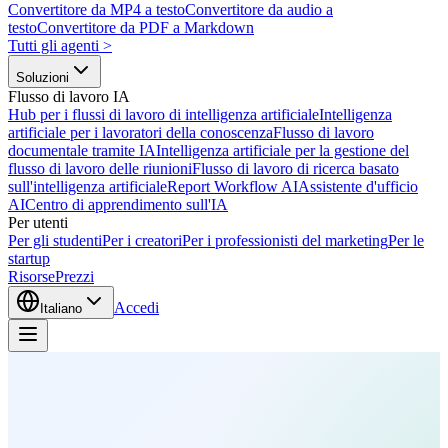
Convertitore da MP4 a testo
Convertitore da audio a
testo
Convertitore da PDF a Markdown
Tutti gli agenti
>
Soluzioni
Flusso di lavoro IA
Hub per i flussi di lavoro di intelligenza artificiale
Intelligenza
artificiale per i lavoratori della conoscenza
Flusso di lavoro
documentale tramite IA
Intelligenza artificiale per la gestione del
flusso di lavoro delle riunioni
Flusso di lavoro di ricerca basato
sull'intelligenza artificiale
Report Workflow AI
Assistente d'ufficio
AI
Centro di apprendimento sull'IA
Per utenti
Per gli studenti
Per i creatori
Per i professionisti del marketing
Per le
startup
Risorse
Prezzi
Accedi
Italiano