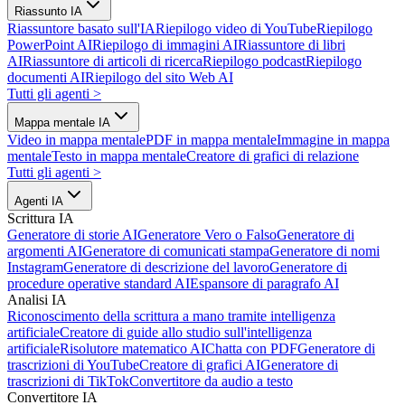
Riassunto IA
Riassuntore basato sull'IA
Riepilogo video di YouTube
Riepilogo
PowerPoint AI
Riepilogo di immagini AI
Riassuntore di libri
AI
Riassuntore di articoli di ricerca
Riepilogo podcast
Riepilogo
documenti AI
Riepilogo del sito Web AI
Tutti gli agenti
>
Mappa mentale IA
Video in mappa mentale
PDF in mappa mentale
Immagine in mappa
mentale
Testo in mappa mentale
Creatore di grafici di relazione
Tutti gli agenti
>
Agenti IA
Scrittura IA
Generatore di storie AI
Generatore Vero o Falso
Generatore di
argomenti AI
Generatore di comunicati stampa
Generatore di nomi
Instagram
Generatore di descrizione del lavoro
Generatore di
procedure operative standard AI
Espansore di paragrafo AI
Analisi IA
Riconoscimento della scrittura a mano tramite intelligenza
artificiale
Creatore di guide allo studio sull'intelligenza
artificiale
Risolutore matematico AI
Chatta con PDF
Generatore di
trascrizioni di YouTube
Creatore di grafici AI
Generatore di
trascrizioni di TikTok
Convertitore da audio a testo
Convertitore IA