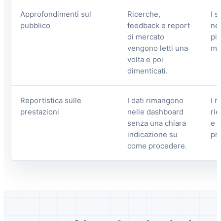
Approfondimenti sul
Ricerche,
I s
pubblico
feedback e report
nel
di mercato
pia
vengono letti una
me
volta e poi
dimenticati.
Reportistica sulle
I dati rimangono
I r
prestazioni
nelle dashboard
rie
senza una chiara
e 
indicazione su
pr
come procedere.