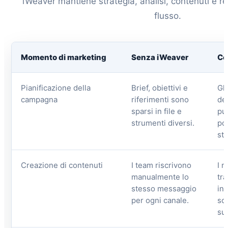
iWeaver mantiene strategia, analisi, contenuti e re
flusso.
Momento di marketing
Senza iWeaver
Co
Pianificazione della
Brief, obiettivi e
Gl
campagna
riferimenti sono
def
sparsi in file e
pub
strumenti diversi.
po
st
Creazione di contenuti
I team riscrivono
I 
manualmente lo
tr
stesso messaggio
in 
per ogni canale.
soc
su