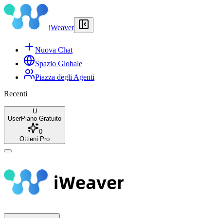
iWeaver
Nuova Chat
Spazio Globale
Piazza degli Agenti
Recenti
U
User
Piano Gratuito
0
Ottieni Pro