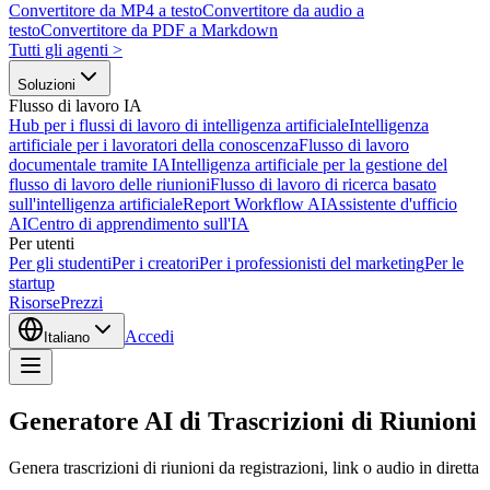
Convertitore da MP4 a testo
Convertitore da audio a
testo
Convertitore da PDF a Markdown
Tutti gli agenti
>
Soluzioni
Flusso di lavoro IA
Hub per i flussi di lavoro di intelligenza artificiale
Intelligenza
artificiale per i lavoratori della conoscenza
Flusso di lavoro
documentale tramite IA
Intelligenza artificiale per la gestione del
flusso di lavoro delle riunioni
Flusso di lavoro di ricerca basato
sull'intelligenza artificiale
Report Workflow AI
Assistente d'ufficio
AI
Centro di apprendimento sull'IA
Per utenti
Per gli studenti
Per i creatori
Per i professionisti del marketing
Per le
startup
Risorse
Prezzi
Accedi
Italiano
Generatore AI di Trascrizioni di Riunioni
Genera trascrizioni di riunioni da registrazioni, link o audio in diretta