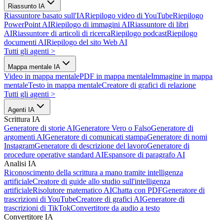
Riassunto IA
Riassuntore basato sull'IA
Riepilogo video di YouTube
Riepilogo
PowerPoint AI
Riepilogo di immagini AI
Riassuntore di libri
AI
Riassuntore di articoli di ricerca
Riepilogo podcast
Riepilogo
documenti AI
Riepilogo del sito Web AI
Tutti gli agenti
>
Mappa mentale IA
Video in mappa mentale
PDF in mappa mentale
Immagine in mappa
mentale
Testo in mappa mentale
Creatore di grafici di relazione
Tutti gli agenti
>
Agenti IA
Scrittura IA
Generatore di storie AI
Generatore Vero o Falso
Generatore di
argomenti AI
Generatore di comunicati stampa
Generatore di nomi
Instagram
Generatore di descrizione del lavoro
Generatore di
procedure operative standard AI
Espansore di paragrafo AI
Analisi IA
Riconoscimento della scrittura a mano tramite intelligenza
artificiale
Creatore di guide allo studio sull'intelligenza
artificiale
Risolutore matematico AI
Chatta con PDF
Generatore di
trascrizioni di YouTube
Creatore di grafici AI
Generatore di
trascrizioni di TikTok
Convertitore da audio a testo
Convertitore IA