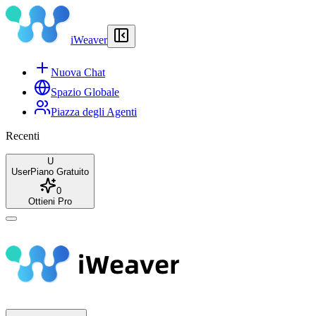
iWeaver
Nuova Chat
Spazio Globale
Piazza degli Agenti
Recenti
U
User
Piano Gratuito
0
Ottieni Pro