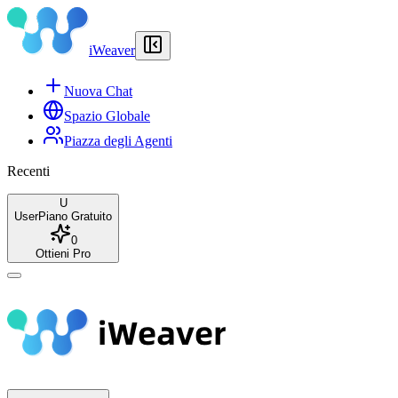
iWeaver
Nuova Chat
Spazio Globale
Piazza degli Agenti
Recenti
U
User
Piano Gratuito
0
Ottieni Pro