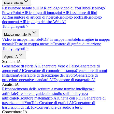
Riassunto IA
Riassuntore basato sull'IA
Riepilogo video di YouTube
Riepilogo
PowerPoint AI
Riepilogo di immagini AI
Riassuntore di libri
AI
Riassuntore di articoli di ricerca
Riepilogo podcast
Riepilogo
documenti AI
Riepilogo del sito Web AI
Tutti gli agenti
>
Mappa mentale IA
Video in mappa mentale
PDF in mappa mentale
Immagine in mappa
mentale
Testo in mappa mentale
Creatore di grafici di relazione
Tutti gli agenti
>
Agenti IA
Scrittura IA
Generatore di storie AI
Generatore Vero o Falso
Generatore di
argomenti AI
Generatore di comunicati stampa
Generatore di nomi
Instagram
Generatore di descrizione del lavoro
Generatore di
procedure operative standard AI
Espansore di paragrafo AI
Analisi IA
Riconoscimento della scrittura a mano tramite intelligenza
artificiale
Creatore di guide allo studio sull'intelligenza
artificiale
Risolutore matematico AI
Chatta con PDF
Generatore di
trascrizioni di YouTube
Creatore di grafici AI
Generatore di
trascrizioni di TikTok
Convertitore da audio a testo
Convertitore IA