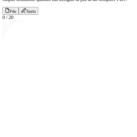
File
Testo
0
/
20