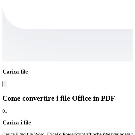
Carica file
Come convertire i file Office in PDF
01
Carica i file
Carica il tuo file Word, Excel o PowerPoint affinché iWeaver possa p