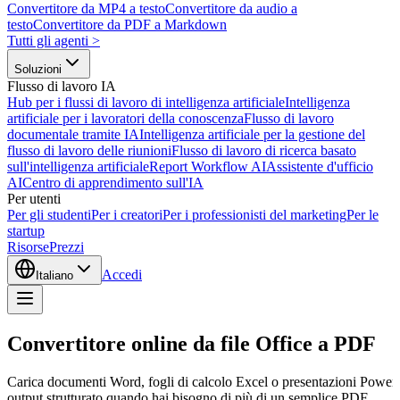
Convertitore da MP4 a testo
Convertitore da audio a
testo
Convertitore da PDF a Markdown
Tutti gli agenti
>
Soluzioni
Flusso di lavoro IA
Hub per i flussi di lavoro di intelligenza artificiale
Intelligenza
artificiale per i lavoratori della conoscenza
Flusso di lavoro
documentale tramite IA
Intelligenza artificiale per la gestione del
flusso di lavoro delle riunioni
Flusso di lavoro di ricerca basato
sull'intelligenza artificiale
Report Workflow AI
Assistente d'ufficio
AI
Centro di apprendimento sull'IA
Per utenti
Per gli studenti
Per i creatori
Per i professionisti del marketing
Per le
startup
Risorse
Prezzi
Accedi
Italiano
Convertitore online da file Office a PDF
Carica documenti Word, fogli di calcolo Excel o presentazioni PowerPoi
output strutturato quando hai bisogno di più di un semplice PDF.