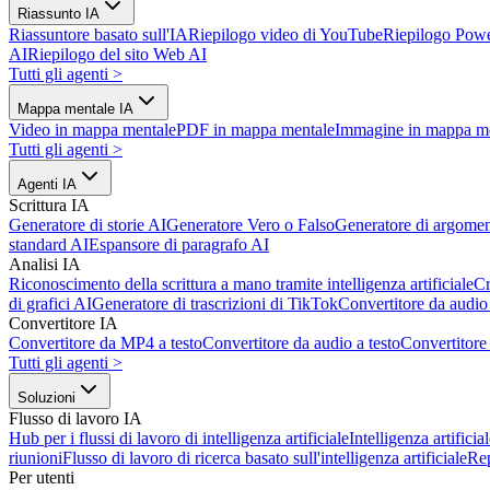
Riassunto IA
Riassuntore basato sull'IA
Riepilogo video di YouTube
Riepilogo Powe
AI
Riepilogo del sito Web AI
Tutti gli agenti
>
Mappa mentale IA
Video in mappa mentale
PDF in mappa mentale
Immagine in mappa m
Tutti gli agenti
>
Agenti IA
Scrittura IA
Generatore di storie AI
Generatore Vero o Falso
Generatore di argomen
standard AI
Espansore di paragrafo AI
Analisi IA
Riconoscimento della scrittura a mano tramite intelligenza artificiale
Cr
di grafici AI
Generatore di trascrizioni di TikTok
Convertitore da audio 
Convertitore IA
Convertitore da MP4 a testo
Convertitore da audio a testo
Convertitor
Tutti gli agenti
>
Soluzioni
Flusso di lavoro IA
Hub per i flussi di lavoro di intelligenza artificiale
Intelligenza artifici
riunioni
Flusso di lavoro di ricerca basato sull'intelligenza artificiale
Re
Per utenti