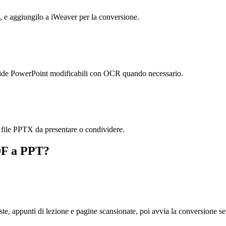
, e aggiungilo a iWeaver per la conversione.
ea slide PowerPoint modificabili con OCR quando necessario.
un file PPTX da presentare o condividere.
PDF a PPT?
e, appunti di lezione e pagine scansionate, poi avvia la conversione sen