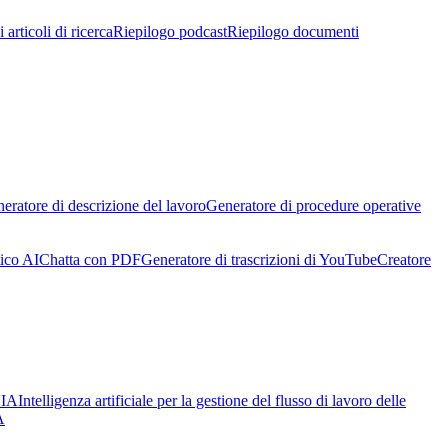
 articoli di ricerca
Riepilogo podcast
Riepilogo documenti
eratore di descrizione del lavoro
Generatore di procedure operative
ico AI
Chatta con PDF
Generatore di trascrizioni di YouTube
Creatore
 IA
Intelligenza artificiale per la gestione del flusso di lavoro delle
A