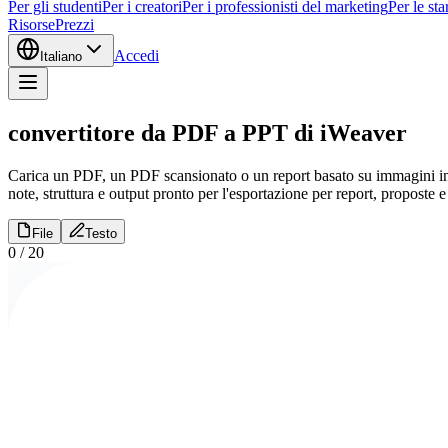
Per gli studenti
Per i creatori
Per i professionisti del marketing
Per le sta
Risorse
Prezzi
Accedi
Italiano
convertitore da PDF a PPT di iWeaver
Carica un PDF, un PDF scansionato o un report basato su immagini in
note, struttura e output pronto per l'esportazione per report, proposte e
File
Testo
0
/
20