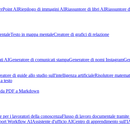
rPoint AI
Riepilogo di immagini AI
Riassuntore di libri AI
Riassuntore di
entale
Testo in mappa mentale
Creatore di grafici di relazione
ti AI
Generatore di comunicati stampa
Generatore di nomi Instagram
Gen
eatore di guide allo studio sull'intelligenza artificiale
Risolutore matemat
a testo
e da PDF a Markdown
ale per i lavoratori della conoscenza
Flusso di lavoro documentale tramite
port Workflow AI
Assistente d'ufficio AI
Centro di apprendimento sull'I