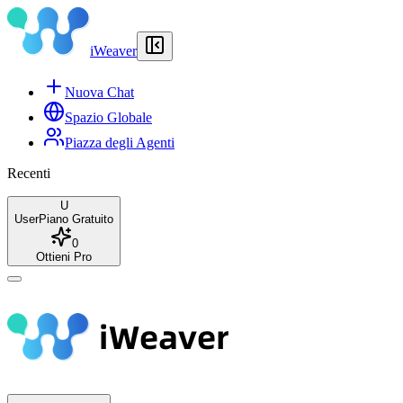
iWeaver
Nuova Chat
Spazio Globale
Piazza degli Agenti
Recenti
U
User
Piano Gratuito
0
Ottieni Pro