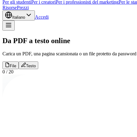
Per gli studenti
Per i creatori
Per i professionisti del marketing
Per le sta
Risorse
Prezzi
Accedi
Italiano
Da PDF a testo online
Carica un PDF, una pagina scansionata o un file protetto da password 
File
Testo
0
/
20