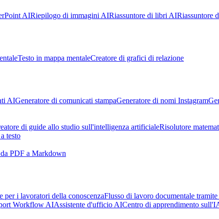
rPoint AI
Riepilogo di immagini AI
Riassuntore di libri AI
Riassuntore di
entale
Testo in mappa mentale
Creatore di grafici di relazione
ti AI
Generatore di comunicati stampa
Generatore di nomi Instagram
Gen
eatore di guide allo studio sull'intelligenza artificiale
Risolutore matemat
a testo
e da PDF a Markdown
ale per i lavoratori della conoscenza
Flusso di lavoro documentale tramite
port Workflow AI
Assistente d'ufficio AI
Centro di apprendimento sull'I