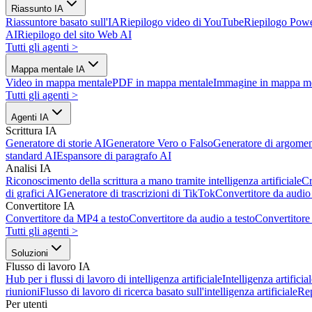
Riassunto IA
Riassuntore basato sull'IA
Riepilogo video di YouTube
Riepilogo Powe
AI
Riepilogo del sito Web AI
Tutti gli agenti
>
Mappa mentale IA
Video in mappa mentale
PDF in mappa mentale
Immagine in mappa m
Tutti gli agenti
>
Agenti IA
Scrittura IA
Generatore di storie AI
Generatore Vero o Falso
Generatore di argomen
standard AI
Espansore di paragrafo AI
Analisi IA
Riconoscimento della scrittura a mano tramite intelligenza artificiale
Cr
di grafici AI
Generatore di trascrizioni di TikTok
Convertitore da audio 
Convertitore IA
Convertitore da MP4 a testo
Convertitore da audio a testo
Convertitor
Tutti gli agenti
>
Soluzioni
Flusso di lavoro IA
Hub per i flussi di lavoro di intelligenza artificiale
Intelligenza artifici
riunioni
Flusso di lavoro di ricerca basato sull'intelligenza artificiale
Re
Per utenti