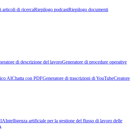
 articoli di ricerca
Riepilogo podcast
Riepilogo documenti
eratore di descrizione del lavoro
Generatore di procedure operative
ico AI
Chatta con PDF
Generatore di trascrizioni di YouTube
Creatore
 IA
Intelligenza artificiale per la gestione del flusso di lavoro delle
A