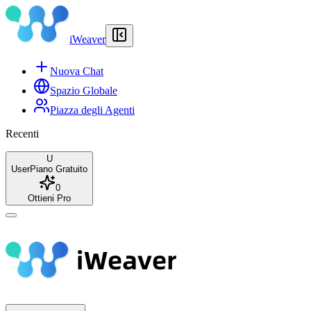
iWeaver
Nuova Chat
Spazio Globale
Piazza degli Agenti
Recenti
U
User
Piano Gratuito
0
Ottieni Pro