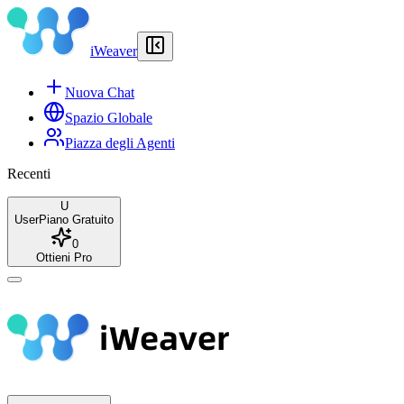
iWeaver
Nuova Chat
Spazio Globale
Piazza degli Agenti
Recenti
U
User
Piano Gratuito
0
Ottieni Pro