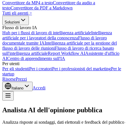
Convertitore da MP4 a testo
Convertitore da audio a
testo
Convertitore da PDF a Markdown
Tutti gli agenti
>
Soluzioni
Flusso di lavoro IA
Hub per i flussi di lavoro di intelligenza artificiale
Intelligenza
artificiale per i lavoratori della conoscenza
Flusso di lavoro
documentale tramite IA
Intelligenza artificiale per la gestione del
flusso di lavoro delle riunioni
Flusso di lavoro di ricerca basato
sull'intelligenza artificiale
Report Workflow AI
Assistente d'ufficio
AI
Centro di apprendimento sull'IA
Per utenti
Per gli studenti
Per i creatori
Per i professionisti del marketing
Per le
startup
Risorse
Prezzi
Accedi
Italiano
Analista AI dell'opinione pubblica
Analizza risposte ai sondaggi, dati elettorali e feedback del pubblico co