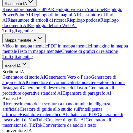
Riassunto IA
Riassuntore basato sull'IA
Riepilogo video di YouTube
Riepilogo
PowerPoint AI
Riepilogo di immagini AI
Riassuntore di libri
AI
Riassuntore di articoli di ricerca
Riepilogo podcast
Riepilogo
documenti AI
Riepilogo del sito Web AI
Tutti gli agenti
>
Mappa mentale IA
Video in mappa mentale
PDF in mappa mentale
Immagine in mappa
mentale
Testo in mappa mentale
Creatore di grafici di relazione
Tutti gli agenti
>
Agenti IA
Scrittura IA
Generatore di storie AI
Generatore Vero o Falso
Generatore di
argomenti AI
Generatore di comunicati stampa
Generatore di nomi
Instagram
Generatore di descrizione del lavoro
Generatore di
procedure operative standard AI
Espansore di paragrafo AI
Analisi IA
Riconoscimento della scrittura a mano tramite intelligenza
artificiale
Creatore di guide allo studio sull'intelligenza
artificiale
Risolutore matematico AI
Chatta con PDF
Generatore di
trascrizioni di YouTube
Creatore di grafici AI
Generatore di
trascrizioni di TikTok
Convertitore da audio a testo
Convertitore IA