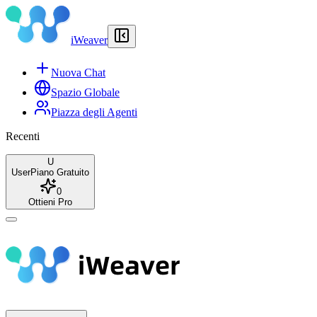
iWeaver
Nuova Chat
Spazio Globale
Piazza degli Agenti
Recenti
U
User
Piano Gratuito
0
Ottieni Pro