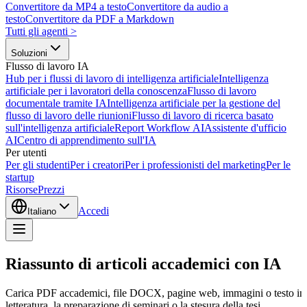
Convertitore da MP4 a testo
Convertitore da audio a
testo
Convertitore da PDF a Markdown
Tutti gli agenti
>
Soluzioni
Flusso di lavoro IA
Hub per i flussi di lavoro di intelligenza artificiale
Intelligenza
artificiale per i lavoratori della conoscenza
Flusso di lavoro
documentale tramite IA
Intelligenza artificiale per la gestione del
flusso di lavoro delle riunioni
Flusso di lavoro di ricerca basato
sull'intelligenza artificiale
Report Workflow AI
Assistente d'ufficio
AI
Centro di apprendimento sull'IA
Per utenti
Per gli studenti
Per i creatori
Per i professionisti del marketing
Per le
startup
Risorse
Prezzi
Accedi
Italiano
Riassunto di articoli accademici con IA
Carica PDF accademici, file DOCX, pagine web, immagini o testo incollat
letteratura, la preparazione di seminari o la stesura della tesi.