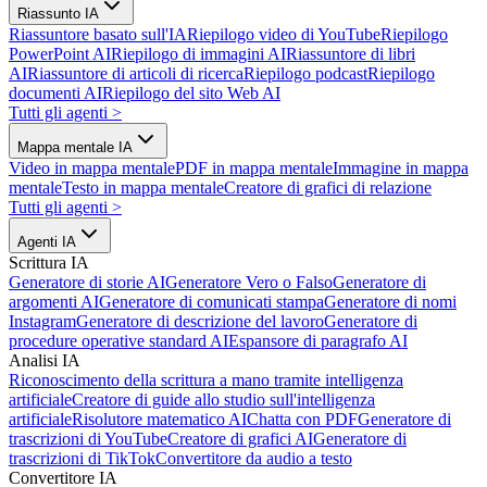
Riassunto IA
Riassuntore basato sull'IA
Riepilogo video di YouTube
Riepilogo
PowerPoint AI
Riepilogo di immagini AI
Riassuntore di libri
AI
Riassuntore di articoli di ricerca
Riepilogo podcast
Riepilogo
documenti AI
Riepilogo del sito Web AI
Tutti gli agenti
>
Mappa mentale IA
Video in mappa mentale
PDF in mappa mentale
Immagine in mappa
mentale
Testo in mappa mentale
Creatore di grafici di relazione
Tutti gli agenti
>
Agenti IA
Scrittura IA
Generatore di storie AI
Generatore Vero o Falso
Generatore di
argomenti AI
Generatore di comunicati stampa
Generatore di nomi
Instagram
Generatore di descrizione del lavoro
Generatore di
procedure operative standard AI
Espansore di paragrafo AI
Analisi IA
Riconoscimento della scrittura a mano tramite intelligenza
artificiale
Creatore di guide allo studio sull'intelligenza
artificiale
Risolutore matematico AI
Chatta con PDF
Generatore di
trascrizioni di YouTube
Creatore di grafici AI
Generatore di
trascrizioni di TikTok
Convertitore da audio a testo
Convertitore IA