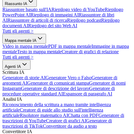
Riassunto IA
Riassuntore basato sull'IA
Riepilogo video di YouTube
Riepilogo
PowerPoint AI
Riepilogo di immagini AI
Riassuntore di libri
AI
Riassuntore di articoli di ricerca
Riepilogo podcast
Riepilogo
documenti AI
Riepilogo del sito Web AI
Tutti gli agenti
>
Mappa mentale IA
Video in mappa mentale
PDF in mappa mentale
Immagine in mappa
mentale
Testo in mappa mentale
Creatore di grafici di relazione
Tutti gli agenti
>
Agenti IA
Scrittura IA
Generatore di storie AI
Generatore Vero o Falso
Generatore di
argomenti AI
Generatore di comunicati stampa
Generatore di nomi
Instagram
Generatore di descrizione del lavoro
Generatore di
procedure operative standard AI
Espansore di paragrafo AI
Analisi IA
Riconoscimento della scrittura a mano tramite intelligenza
artificiale
Creatore di guide allo studio sull'intelligenza
artificiale
Risolutore matematico AI
Chatta con PDF
Generatore di
trascrizioni di YouTube
Creatore di grafici AI
Generatore di
trascrizioni di TikTok
Convertitore da audio a testo
Convertitore IA