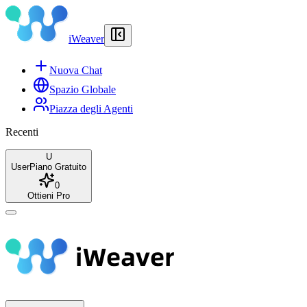
iWeaver
Nuova Chat
Spazio Globale
Piazza degli Agenti
Recenti
U
User
Piano Gratuito
0
Ottieni Pro