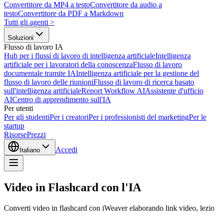
Convertitore da MP4 a testo
Convertitore da audio a
testo
Convertitore da PDF a Markdown
Tutti gli agenti
>
Soluzioni
Flusso di lavoro IA
Hub per i flussi di lavoro di intelligenza artificiale
Intelligenza
artificiale per i lavoratori della conoscenza
Flusso di lavoro
documentale tramite IA
Intelligenza artificiale per la gestione del
flusso di lavoro delle riunioni
Flusso di lavoro di ricerca basato
sull'intelligenza artificiale
Report Workflow AI
Assistente d'ufficio
AI
Centro di apprendimento sull'IA
Per utenti
Per gli studenti
Per i creatori
Per i professionisti del marketing
Per le
startup
Risorse
Prezzi
Accedi
Italiano
Video in Flashcard con l'IA
Converti video in flashcard con iWeaver elaborando link video, lezioni e