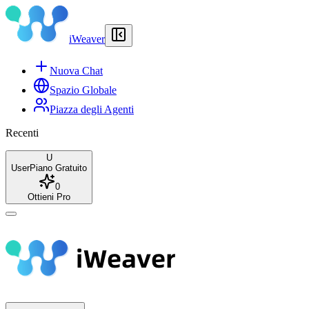
iWeaver
Nuova Chat
Spazio Globale
Piazza degli Agenti
Recenti
U
User
Piano Gratuito
0
Ottieni Pro