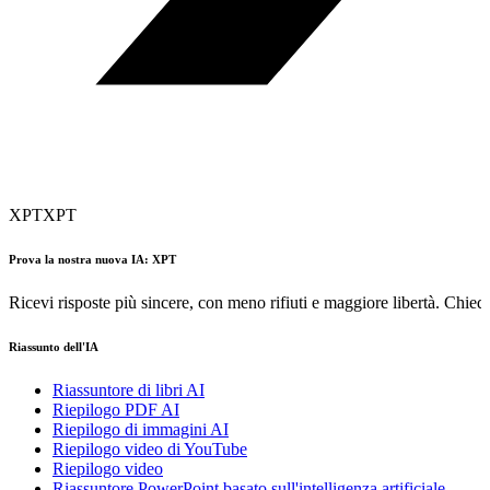
XPT
XPT
Prova la nostra nuova IA: XPT
Ricevi risposte più sincere, con meno rifiuti e maggiore libertà. Chiedi
Riassunto dell'IA
Riassuntore di libri AI
Riepilogo PDF AI
Riepilogo di immagini AI
Riepilogo video di YouTube
Riepilogo video
Riassuntore PowerPoint basato sull'intelligenza artificiale