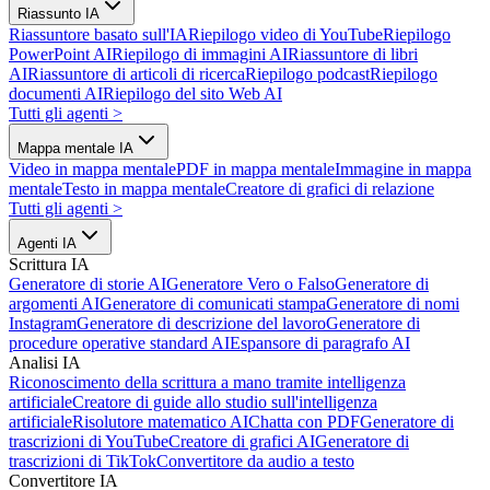
Riassunto IA
Riassuntore basato sull'IA
Riepilogo video di YouTube
Riepilogo
PowerPoint AI
Riepilogo di immagini AI
Riassuntore di libri
AI
Riassuntore di articoli di ricerca
Riepilogo podcast
Riepilogo
documenti AI
Riepilogo del sito Web AI
Tutti gli agenti
>
Mappa mentale IA
Video in mappa mentale
PDF in mappa mentale
Immagine in mappa
mentale
Testo in mappa mentale
Creatore di grafici di relazione
Tutti gli agenti
>
Agenti IA
Scrittura IA
Generatore di storie AI
Generatore Vero o Falso
Generatore di
argomenti AI
Generatore di comunicati stampa
Generatore di nomi
Instagram
Generatore di descrizione del lavoro
Generatore di
procedure operative standard AI
Espansore di paragrafo AI
Analisi IA
Riconoscimento della scrittura a mano tramite intelligenza
artificiale
Creatore di guide allo studio sull'intelligenza
artificiale
Risolutore matematico AI
Chatta con PDF
Generatore di
trascrizioni di YouTube
Creatore di grafici AI
Generatore di
trascrizioni di TikTok
Convertitore da audio a testo
Convertitore IA