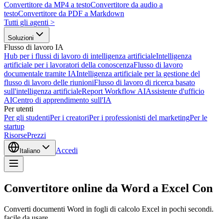
Convertitore da MP4 a testo
Convertitore da audio a
testo
Convertitore da PDF a Markdown
Tutti gli agenti
>
Soluzioni
Flusso di lavoro IA
Hub per i flussi di lavoro di intelligenza artificiale
Intelligenza
artificiale per i lavoratori della conoscenza
Flusso di lavoro
documentale tramite IA
Intelligenza artificiale per la gestione del
flusso di lavoro delle riunioni
Flusso di lavoro di ricerca basato
sull'intelligenza artificiale
Report Workflow AI
Assistente d'ufficio
AI
Centro di apprendimento sull'IA
Per utenti
Per gli studenti
Per i creatori
Per i professionisti del marketing
Per le
startup
Risorse
Prezzi
Accedi
Italiano
Convertitore online da Word a Excel Con
Converti documenti Word in fogli di calcolo Excel in pochi secondi. Est
facile da usare.