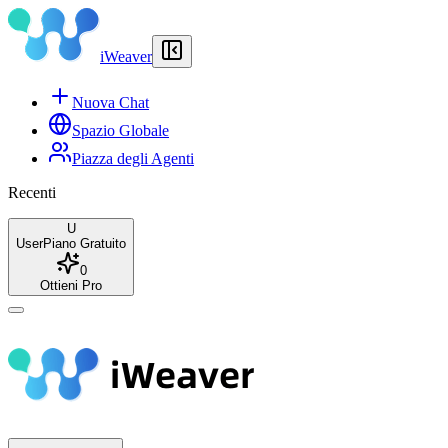
iWeaver
Nuova Chat
Spazio Globale
Piazza degli Agenti
Recenti
U
User
Piano Gratuito
0
Ottieni Pro