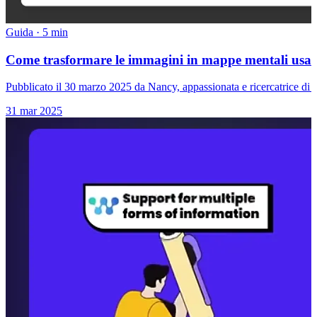
Guida
·
5 min
Come trasformare le immagini in mappe mentali usando
Pubblicato il 30 marzo 2025 da Nancy, appassionata e ricercatrice di 
31 mar 2025