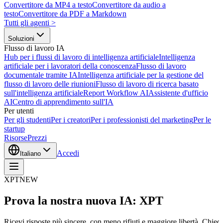
Convertitore da MP4 a testo
Convertitore da audio a
testo
Convertitore da PDF a Markdown
Tutti gli agenti
>
Soluzioni
Flusso di lavoro IA
Hub per i flussi di lavoro di intelligenza artificiale
Intelligenza
artificiale per i lavoratori della conoscenza
Flusso di lavoro
documentale tramite IA
Intelligenza artificiale per la gestione del
flusso di lavoro delle riunioni
Flusso di lavoro di ricerca basato
sull'intelligenza artificiale
Report Workflow AI
Assistente d'ufficio
AI
Centro di apprendimento sull'IA
Per utenti
Per gli studenti
Per i creatori
Per i professionisti del marketing
Per le
startup
Risorse
Prezzi
Accedi
Italiano
XPT
NEW
Prova la nostra nuova IA: XPT
Ricevi risposte più sincere, con meno rifiuti e maggiore libertà. Chiedi