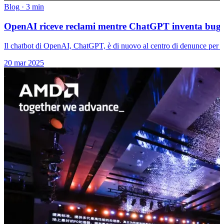
Blog
·
3 min
OpenAI riceve reclami mentre ChatGPT inventa bugi
Il chatbot di OpenAI, ChatGPT, è di nuovo al centro di denunce per vi
20 mar 2025