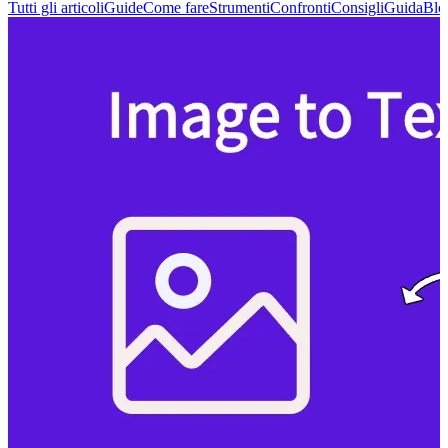
Tutti gli articoli
Guide
Come fare
Strumenti
Confronti
Consigli
Guida
Blo