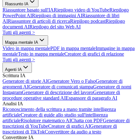
Riassunto IA
Riassuntore basato sull'IA
Riepilogo video di YouTube
Riepilogo
PowerPoint AI
Riepilogo di immagini AI
Riassuntore di libri
AI
Riassuntore di articoli di ricerca
Riepilogo podcast
Riepilogo
documenti AI
Riepilogo del sito Web AI
Tutti gli agenti
>
Mappa mentale IA
Video in mappa mentale
PDF in mappa mentale
Immagine in mappa
mentale
Testo in mappa mentale
Creatore di grafici di relazione
Tutti gli agenti
>
Agenti IA
Scrittura IA
Generatore di storie AI
Generatore Vero o Falso
Generatore di
argomenti AI
Generatore di comunicati stampa
Generatore di nomi
Instagram
Generatore di descrizione del lavoro
Generatore di
procedure operative standard AI
Espansore di paragrafo AI
Analisi IA
Riconoscimento della scrittura a mano tramite intelligenza
artificiale
Creatore di guide allo studio sull'intelligenza
artificiale
Risolutore matematico AI
Chatta con PDF
Generatore di
trascrizioni di YouTube
Creatore di grafici AI
Generatore di
trascrizioni di TikTok
Convertitore da audio a testo
Convertitore IA