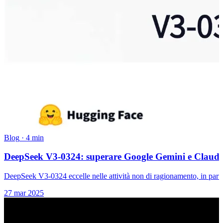
Blog
·
4 min
DeepSeek V3-0324: superare Google Gemini e Claude nel
DeepSeek V3-0324 eccelle nelle attività non di ragionamento, in partic
27 mar 2025