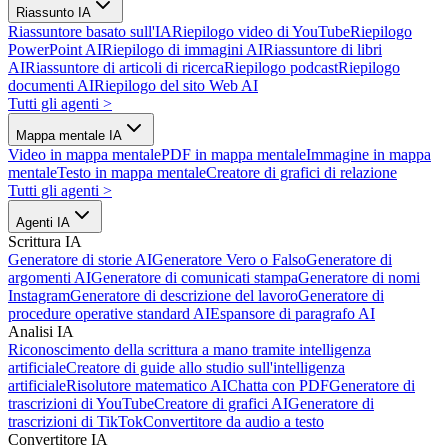
Riassunto IA
Riassuntore basato sull'IA
Riepilogo video di YouTube
Riepilogo
PowerPoint AI
Riepilogo di immagini AI
Riassuntore di libri
AI
Riassuntore di articoli di ricerca
Riepilogo podcast
Riepilogo
documenti AI
Riepilogo del sito Web AI
Tutti gli agenti
>
Mappa mentale IA
Video in mappa mentale
PDF in mappa mentale
Immagine in mappa
mentale
Testo in mappa mentale
Creatore di grafici di relazione
Tutti gli agenti
>
Agenti IA
Scrittura IA
Generatore di storie AI
Generatore Vero o Falso
Generatore di
argomenti AI
Generatore di comunicati stampa
Generatore di nomi
Instagram
Generatore di descrizione del lavoro
Generatore di
procedure operative standard AI
Espansore di paragrafo AI
Analisi IA
Riconoscimento della scrittura a mano tramite intelligenza
artificiale
Creatore di guide allo studio sull'intelligenza
artificiale
Risolutore matematico AI
Chatta con PDF
Generatore di
trascrizioni di YouTube
Creatore di grafici AI
Generatore di
trascrizioni di TikTok
Convertitore da audio a testo
Convertitore IA