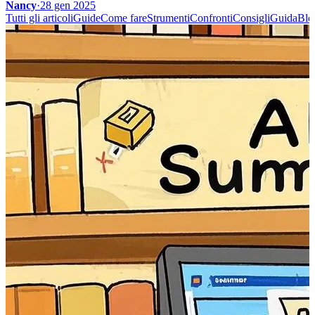
Nancy
·
28 gen 2025
Tutti gli articoli
Guide
Come fare
Strumenti
Confronti
Consigli
Guida
Blo