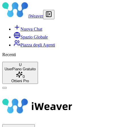
iWeaver
Nuova Chat
Spazio Globale
Piazza degli Agenti
Recenti
U
User
Piano Gratuito
0
Ottieni Pro