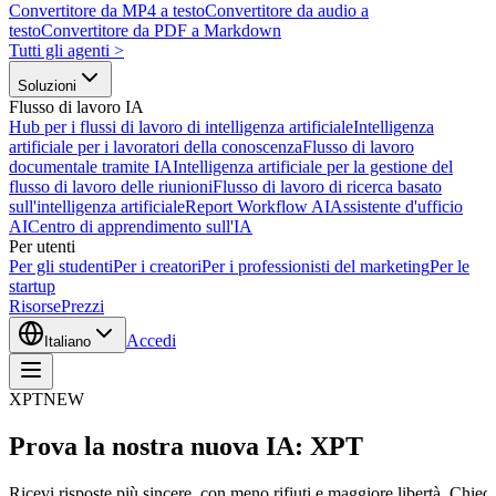
Convertitore da MP4 a testo
Convertitore da audio a
testo
Convertitore da PDF a Markdown
Tutti gli agenti
>
Soluzioni
Flusso di lavoro IA
Hub per i flussi di lavoro di intelligenza artificiale
Intelligenza
artificiale per i lavoratori della conoscenza
Flusso di lavoro
documentale tramite IA
Intelligenza artificiale per la gestione del
flusso di lavoro delle riunioni
Flusso di lavoro di ricerca basato
sull'intelligenza artificiale
Report Workflow AI
Assistente d'ufficio
AI
Centro di apprendimento sull'IA
Per utenti
Per gli studenti
Per i creatori
Per i professionisti del marketing
Per le
startup
Risorse
Prezzi
Accedi
Italiano
XPT
NEW
Prova la nostra nuova IA: XPT
Ricevi risposte più sincere, con meno rifiuti e maggiore libertà. Chiedi