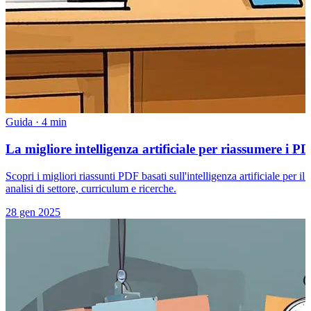
Guida
·
4 min
La migliore intelligenza artificiale per riassumere i PD
Scopri i migliori riassunti PDF basati sull'intelligenza artificiale per i
analisi di settore, curriculum e ricerche.
28 gen 2025