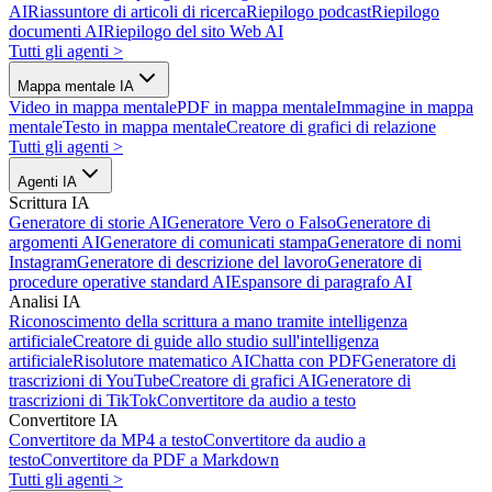
AI
Riassuntore di articoli di ricerca
Riepilogo podcast
Riepilogo
documenti AI
Riepilogo del sito Web AI
Tutti gli agenti
>
Mappa mentale IA
Video in mappa mentale
PDF in mappa mentale
Immagine in mappa
mentale
Testo in mappa mentale
Creatore di grafici di relazione
Tutti gli agenti
>
Agenti IA
Scrittura IA
Generatore di storie AI
Generatore Vero o Falso
Generatore di
argomenti AI
Generatore di comunicati stampa
Generatore di nomi
Instagram
Generatore di descrizione del lavoro
Generatore di
procedure operative standard AI
Espansore di paragrafo AI
Analisi IA
Riconoscimento della scrittura a mano tramite intelligenza
artificiale
Creatore di guide allo studio sull'intelligenza
artificiale
Risolutore matematico AI
Chatta con PDF
Generatore di
trascrizioni di YouTube
Creatore di grafici AI
Generatore di
trascrizioni di TikTok
Convertitore da audio a testo
Convertitore IA
Convertitore da MP4 a testo
Convertitore da audio a
testo
Convertitore da PDF a Markdown
Tutti gli agenti
>