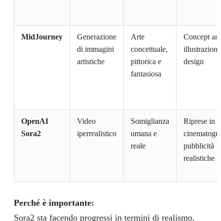
MidJourney
Generazione
Arte
Concept art
di immagini
concettuale,
illustrazioni
artistiche
pittorica e
design
fantasiosa
OpenAI
Video
Somiglianza
Riprese in st
Sora2
iperrealistico
umana e
cinematogra
reale
pubblicità
realistiche
Perché è importante:
Sora2 sta facendo progressi in termini di realismo,