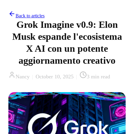
Back to articles
Grok Imagine v0.9: Elon
Musk espande l'ecosistema
X AI con un potente
aggiornamento creativo
Nancy
|
October 10, 2025
|
3
min read