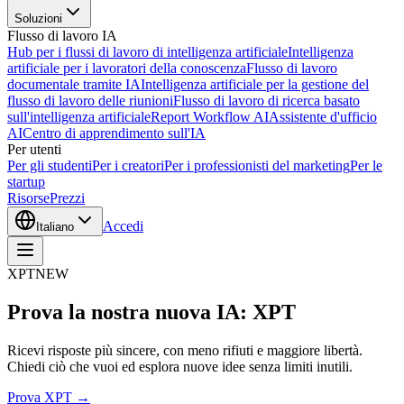
Soluzioni
Flusso di lavoro IA
Hub per i flussi di lavoro di intelligenza artificiale
Intelligenza
artificiale per i lavoratori della conoscenza
Flusso di lavoro
documentale tramite IA
Intelligenza artificiale per la gestione del
flusso di lavoro delle riunioni
Flusso di lavoro di ricerca basato
sull'intelligenza artificiale
Report Workflow AI
Assistente d'ufficio
AI
Centro di apprendimento sull'IA
Per utenti
Per gli studenti
Per i creatori
Per i professionisti del marketing
Per le
startup
Risorse
Prezzi
Accedi
Italiano
XPT
NEW
Prova la nostra nuova IA: XPT
Ricevi risposte più sincere, con meno rifiuti e maggiore libertà.
Chiedi ciò che vuoi ed esplora nuove idee senza limiti inutili.
Prova XPT →