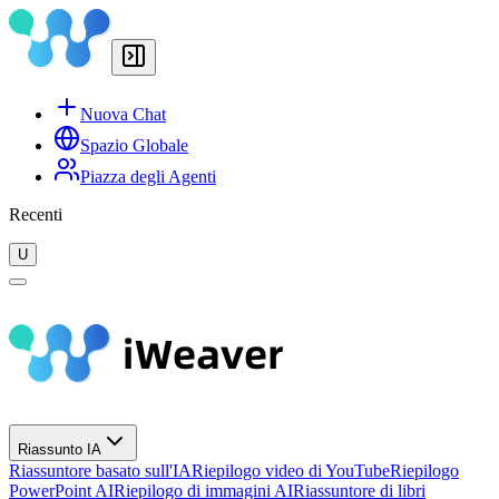
Nuova Chat
Spazio Globale
Piazza degli Agenti
Recenti
U
Riassunto IA
Riassuntore basato sull'IA
Riepilogo video di YouTube
Riepilogo
PowerPoint AI
Riepilogo di immagini AI
Riassuntore di libri