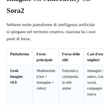
Sora2
Sebbene molte piattaforme di intelligenza artificiale
si spingano nel territorio creativo, ciascuna ha i suoi
punti di forza.
Piattaforma
Focus
Forza dello
Casi d'uso
principale
stile
migliori
Grok
Multimodale
Futuristico,
Immagini X
Imagine
(chat +
cyberpunk,
native, cont
v0.9
immagine +
in stile
social,
video)
anime
campagne d
marca