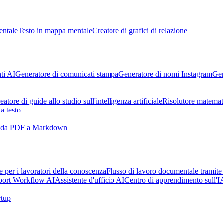
entale
Testo in mappa mentale
Creatore di grafici di relazione
ti AI
Generatore di comunicati stampa
Generatore di nomi Instagram
Gen
eatore di guide allo studio sull'intelligenza artificiale
Risolutore matemat
a testo
e da PDF a Markdown
ale per i lavoratori della conoscenza
Flusso di lavoro documentale tramite
port Workflow AI
Assistente d'ufficio AI
Centro di apprendimento sull'I
rtup