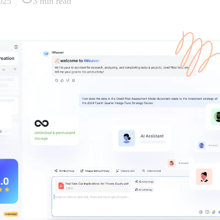
2025
|
3
min read