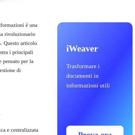
informazioni è una
ma rivoluzionario
a. Questo articolo
iWeaver
stra i principali
e pensato per la
Trasformare i
gestione di
documenti in
informazioni utili
A
ca e centralizzata
Prova ora