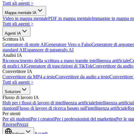
Tutti gli agenti
>
Mappa mentale IA
Video in mappa mentale
PDF in mappa mentale
Immagine in mappa m
Tutti gli agenti
>
Agenti IA
Scrittura IA
Generatore di storie AI
Generatore Vero o Falso
Generatore di argomen
standard AI
Espansore di paragrafo AI
Analisi IA
Riconoscimento della scrittura a mano tramite intelligenza artificiale
Cr
di grafici AI
Generatore di trascrizioni di TikTok
Convertitore da audio 
Convertitore IA
Convertitore da MP4 a testo
Convertitore da audio a testo
Convertitor
Tutti gli agenti
>
Soluzioni
Flusso di lavoro IA
Hub per i flussi di lavoro di intelligenza artificiale
Intelligenza artifici
riunioni
Flusso di lavoro di ricerca basato sull'intelligenza artificiale
Re
Per utenti
Per gli studenti
Per i creatori
Per i professionisti del marketing
Per le sta
Risorse
Prezzi
Accedi
Italiano