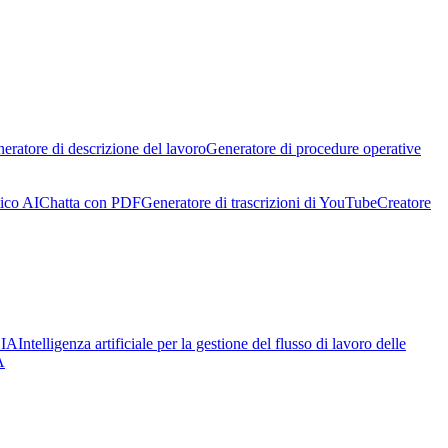
eratore di descrizione del lavoro
Generatore di procedure operative
ico AI
Chatta con PDF
Generatore di trascrizioni di YouTube
Creatore
 IA
Intelligenza artificiale per la gestione del flusso di lavoro delle
A