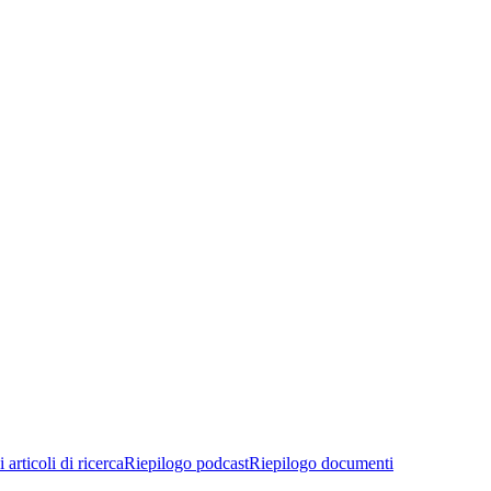
 articoli di ricerca
Riepilogo podcast
Riepilogo documenti