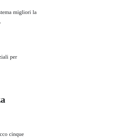
stema migliori la
.
iali per
za
ecco cinque