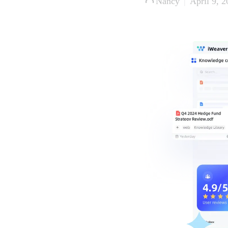
Nancy
|
April 9, 