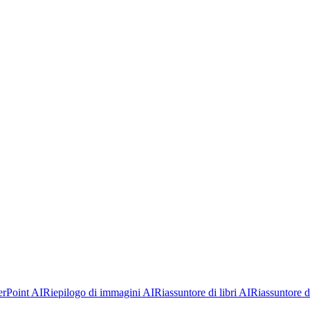
rPoint AI
Riepilogo di immagini AI
Riassuntore di libri AI
Riassuntore di