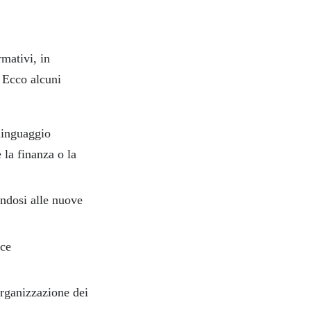
rmativi, in
. Ecco alcuni
 linguaggio
 la finanza o la
tandosi alle nuove
sce
organizzazione dei