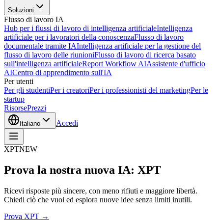
Soluzioni
Flusso di lavoro IA
Hub per i flussi di lavoro di intelligenza artificiale
Intelligenza
artificiale per i lavoratori della conoscenza
Flusso di lavoro
documentale tramite IA
Intelligenza artificiale per la gestione del
flusso di lavoro delle riunioni
Flusso di lavoro di ricerca basato
sull'intelligenza artificiale
Report Workflow AI
Assistente d'ufficio
AI
Centro di apprendimento sull'IA
Per utenti
Per gli studenti
Per i creatori
Per i professionisti del marketing
Per le
startup
Risorse
Prezzi
Accedi
Italiano
XPT
NEW
Prova la nostra nuova IA: XPT
Ricevi risposte più sincere, con meno rifiuti e maggiore libertà.
Chiedi ciò che vuoi ed esplora nuove idee senza limiti inutili.
Prova XPT →