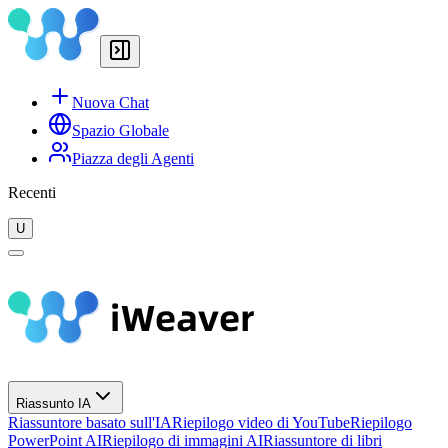
Nuova Chat
Spazio Globale
Piazza degli Agenti
Recenti
U
Riassunto IA
Riassuntore basato sull'IA
Riepilogo video di YouTube
Riepilogo
PowerPoint AI
Riepilogo di immagini AI
Riassuntore di libri