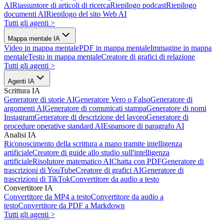
AI
Riassuntore di articoli di ricerca
Riepilogo podcast
Riepilogo
documenti AI
Riepilogo del sito Web AI
Tutti gli agenti
>
Mappa mentale IA
Video in mappa mentale
PDF in mappa mentale
Immagine in mappa
mentale
Testo in mappa mentale
Creatore di grafici di relazione
Tutti gli agenti
>
Agenti IA
Scrittura IA
Generatore di storie AI
Generatore Vero o Falso
Generatore di
argomenti AI
Generatore di comunicati stampa
Generatore di nomi
Instagram
Generatore di descrizione del lavoro
Generatore di
procedure operative standard AI
Espansore di paragrafo AI
Analisi IA
Riconoscimento della scrittura a mano tramite intelligenza
artificiale
Creatore di guide allo studio sull'intelligenza
artificiale
Risolutore matematico AI
Chatta con PDF
Generatore di
trascrizioni di YouTube
Creatore di grafici AI
Generatore di
trascrizioni di TikTok
Convertitore da audio a testo
Convertitore IA
Convertitore da MP4 a testo
Convertitore da audio a
testo
Convertitore da PDF a Markdown
Tutti gli agenti
>