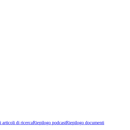
 articoli di ricerca
Riepilogo podcast
Riepilogo documenti