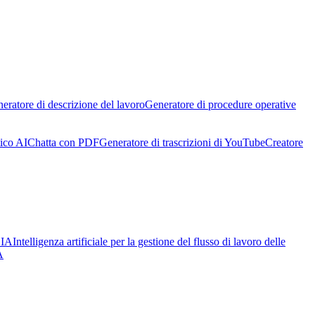
eratore di descrizione del lavoro
Generatore di procedure operative
ico AI
Chatta con PDF
Generatore di trascrizioni di YouTube
Creatore
 IA
Intelligenza artificiale per la gestione del flusso di lavoro delle
A