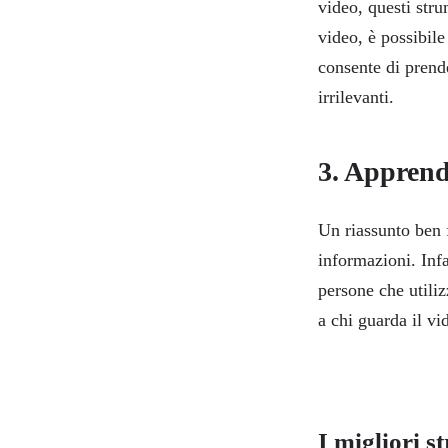
video, questi stru
video, è possibile
consente di prend
irrilevanti.
3. Apprend
Un riassunto ben f
informazioni. Infa
persone che utili
a chi guarda il vi
I migliori s