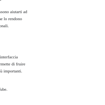
sono aiutarti ad
he lo rendono
onali.
interfaccia
rmette di fruire
iù importanti.
Tube.