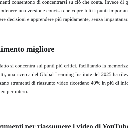
menti consentono di concentrarsi su ciò che conta. Invece di g
 ottenere una versione concisa che copre tutti i punti importan
ere decisioni e apprendere più rapidamente, senza impantanars
imento migliore
atto si concentra sui punti più critici, facilitando la memoriz
tti, una ricerca del Global Learning Institute del 2025 ha rile
zzano strumenti di riassunto video ricordano 40% in più di inf
deo per intero.
trumenti per riassumere i video di YouTub