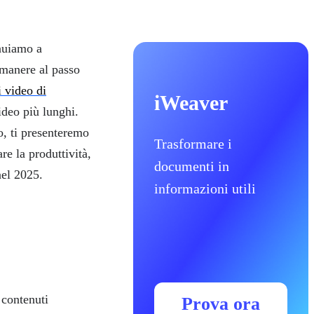
inuiamo a
manere al passo
i video di
iWeaver
ideo più lunghi.
o, ti presenteremo
Trasformare i
re la produttività,
documenti in
nel 2025.
informazioni utili
 contenuti
Prova ora