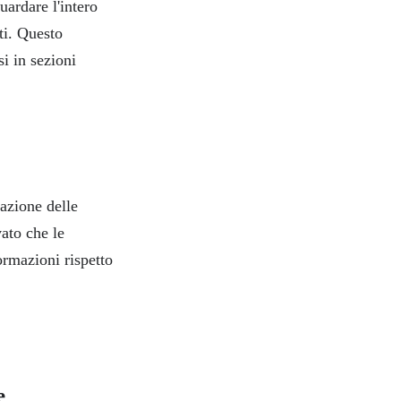
uardare l'intero
ti. Questo
i in sezioni
zazione delle
vato che le
ormazioni rispetto
e