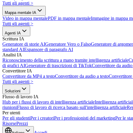
Tutti gli agenti
>
Mappa mentale IA
Video in mappa mentale
PDF in mappa mentale
Immagine in mappa m
Tutti gli agenti
>
Agenti IA
Scrittura IA
Generatore di storie AI
Generatore Vero o Falso
Generatore di argomen
standard AI
Espansore di paragrafo AI
Analisi IA
Riconoscimento della scrittura a mano tramite intelligenza artificiale
Cr
di grafici AI
Generatore di trascrizioni di TikTok
Convertitore da audio 
Convertitore IA
Convertitore da MP4 a testo
Convertitore da audio a testo
Convertitor
Tutti gli agenti
>
Soluzioni
Flusso di lavoro IA
Hub per i flussi di lavoro di intelligenza artificiale
Intelligenza artifici
riunioni
Flusso di lavoro di ricerca basato sull'intelligenza artificiale
Re
Per utenti
Per gli studenti
Per i creatori
Per i professionisti del marketing
Per le sta
Risorse
Prezzi
Accedi
Italiano