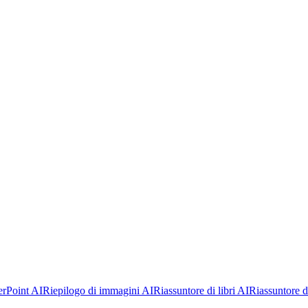
rPoint AI
Riepilogo di immagini AI
Riassuntore di libri AI
Riassuntore di