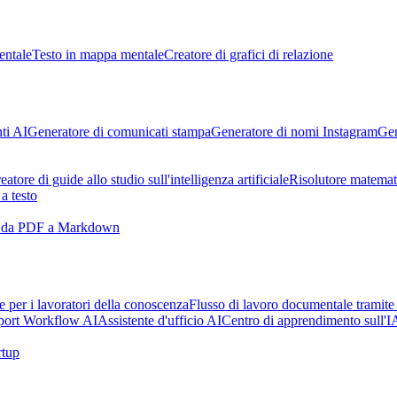
entale
Testo in mappa mentale
Creatore di grafici di relazione
ti AI
Generatore di comunicati stampa
Generatore di nomi Instagram
Gen
eatore di guide allo studio sull'intelligenza artificiale
Risolutore matemat
a testo
e da PDF a Markdown
ale per i lavoratori della conoscenza
Flusso di lavoro documentale tramite
port Workflow AI
Assistente d'ufficio AI
Centro di apprendimento sull'I
rtup