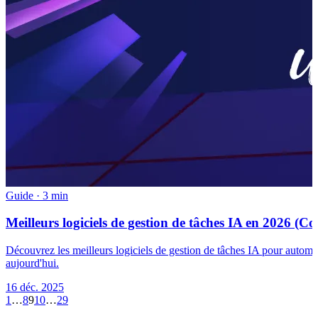
Guide
·
3 min
Meilleurs logiciels de gestion de tâches IA en 2026 (Co
Découvrez les meilleurs logiciels de gestion de tâches IA pour automatis
aujourd'hui.
16 déc. 2025
1
…
8
9
10
…
29