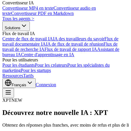
Convertisseur IA
Convertisseur MP4 en texte
Convertisseur audio en
texte
Convertisseur PDF en Markdown
Tous les agents
>
Solutions
Flux de travail IA
Centre de flux de travail IA
IA des travailleurs du savoir
Flux de
travail documentaire IA
IA de flux de travail de réunion
Flux de
travail de recherche IA
Flux de travail de rapport IA
Assistant de
bureau IA
Centre d'apprentissage en IA
Pour les utilisateurs
Pour les étudiants
Pour les créateurs
Pour les spécialistes du
marketing
Pour les startups
Ressources
Tarifs
Connexion
Français
XPT
NEW
Découvrez notre nouvelle IA : XPT
Obtenez des réponses plus franches, avec moins de refus et plus de libe