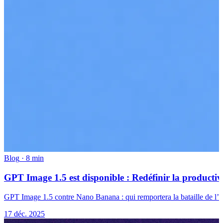
Blog
·
8 min
GPT Image 1.5 est disponible : Redéfinir la productiv
GPT Image 1.5 contre Nano Banana : qui remportera la bataille de l’art I
17 déc. 2025