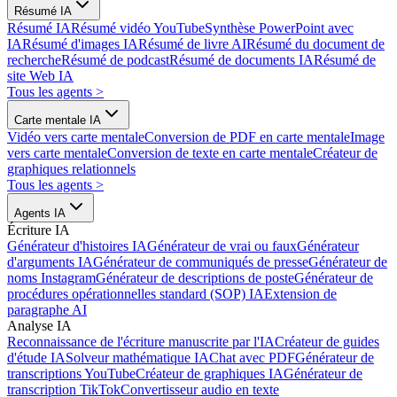
Résumé IA
Résumé IA
Résumé vidéo YouTube
Synthèse PowerPoint avec
IA
Résumé d'images IA
Résumé de livre AI
Résumé du document de
recherche
Résumé de podcast
Résumé de documents IA
Résumé de
site Web IA
Tous les agents
>
Carte mentale IA
Vidéo vers carte mentale
Conversion de PDF en carte mentale
Image
vers carte mentale
Conversion de texte en carte mentale
Créateur de
graphiques relationnels
Tous les agents
>
Agents IA
Écriture IA
Générateur d'histoires IA
Générateur de vrai ou faux
Générateur
d'arguments IA
Générateur de communiqués de presse
Générateur de
noms Instagram
Générateur de descriptions de poste
Générateur de
procédures opérationnelles standard (SOP) IA
Extension de
paragraphe AI
Analyse IA
Reconnaissance de l'écriture manuscrite par l'IA
Créateur de guides
d'étude IA
Solveur mathématique IA
Chat avec PDF
Générateur de
transcriptions YouTube
Créateur de graphiques IA
Générateur de
transcription TikTok
Convertisseur audio en texte