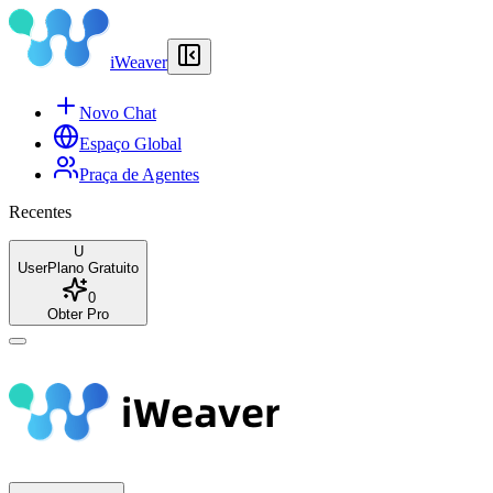
iWeaver
Novo Chat
Espaço Global
Praça de Agentes
Recentes
U
User
Plano Gratuito
0
Obter Pro