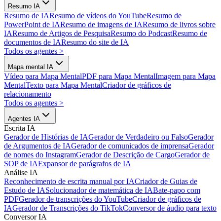
Resumo IA
Resumo de IA
Resumo de vídeos do YouTube
Resumo de
PowerPoint de IA
Resumo de imagens de IA
Resumo de livros sobre
IA
Resumo de Artigos de Pesquisa
Resumo do Podcast
Resumo de
documentos de IA
Resumo do site de IA
Todos os agentes
>
Mapa mental IA
Vídeo para Mapa Mental
PDF para Mapa Mental
Imagem para Mapa
Mental
Texto para Mapa Mental
Criador de gráficos de
relacionamento
Todos os agentes
>
Agentes IA
Escrita IA
Gerador de Histórias de IA
Gerador de Verdadeiro ou Falso
Gerador
de Argumentos de IA
Gerador de comunicados de imprensa
Gerador
de nomes do Instagram
Gerador de Descrição de Cargo
Gerador de
SOP de IA
Expansor de parágrafos de IA
Análise IA
Reconhecimento de escrita manual por IA
Criador de Guias de
Estudo de IA
Solucionador de matemática de IA
Bate-papo com
PDF
Gerador de transcrições do YouTube
Criador de gráficos de
IA
Gerador de Transcrições do TikTok
Conversor de áudio para texto
Conversor IA