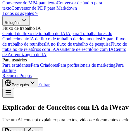
Conversor de MP4 para texto
Conversor de áudio para
texto
Conversor de PDF para Markdown
Todos os agentes
>
Soluções
Fluxo de trabalho IA
Central de fluxo de trabalho de IA
IA para Trabalhadores do
Conhecimento
IA de fluxo de trabalho de documentos
IA para fluxo
de trabalho de reuniões
IA no fluxo de trabalho de pesquisa
Fluxo de
trabalho de relatórios com IA
Assistente de escritório com IA
Centro
de Aprendizagem de IA
Para usuários
Para estudantes
Para Criadores
Para profissionais de marketing
Para
startups
Recursos
Preços
Entrar
Português
Explicador de Conceitos com IA da iWeav
Use um AI concept explainer para textos, vídeos e documentos e crie 