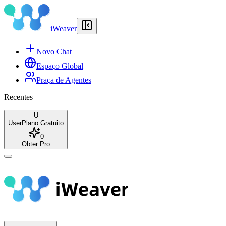
iWeaver
Novo Chat
Espaço Global
Praça de Agentes
Recentes
U
User
Plano Gratuito
0
Obter Pro