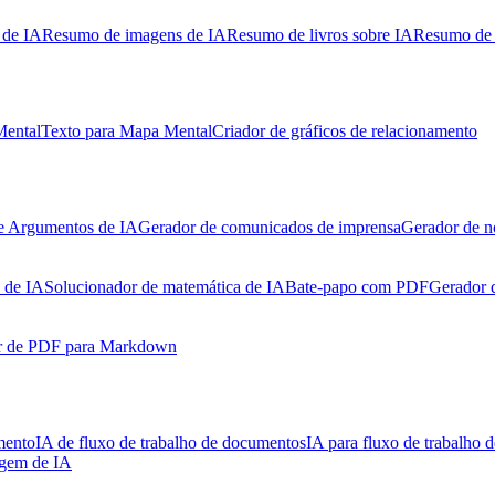
 de IA
Resumo de imagens de IA
Resumo de livros sobre IA
Resumo de 
Mental
Texto para Mapa Mental
Criador de gráficos de relacionamento
e Argumentos de IA
Gerador de comunicados de imprensa
Gerador de n
 de IA
Solucionador de matemática de IA
Bate-papo com PDF
Gerador 
r de PDF para Markdown
mento
IA de fluxo de trabalho de documentos
IA para fluxo de trabalho d
agem de IA