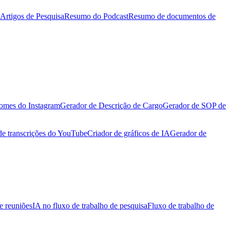
Artigos de Pesquisa
Resumo do Podcast
Resumo de documentos de
omes do Instagram
Gerador de Descrição de Cargo
Gerador de SOP de
de transcrições do YouTube
Criador de gráficos de IA
Gerador de
e reuniões
IA no fluxo de trabalho de pesquisa
Fluxo de trabalho de