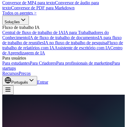
Conversor de MP4 para texto
Conversor de áudio para
texto
Conversor de PDF para Markdown
Todos os agentes
>
Soluções
Fluxo de trabalho IA
Central de fluxo de trabalho de IA
IA para Trabalhadores do
Conhecimento
IA de fluxo de trabalho de documentos
IA para fluxo
de trabalho de reuniões
IA no fluxo de trabalho de pesquisa
Fluxo de
trabalho de relatórios com IA
Assistente de escritório com IA
Centro
de Aprendizagem de IA
Para usuários
Para estudantes
Para Criadores
Para profissionais de marketing
Para
startups
Recursos
Preços
Entrar
Português