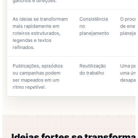
ganchos e direções.
As ideias se transformam
Consistência
O proce
mais rapidamente em
no
de energ
roteiros estruturados,
planejamento
planeja
legendas e textos
refinados.
Publicações, episódios
Reutilização
Uma peç
ou campanhas podem
do trabalho
uma úni
ser mapeados em um
desapar
ritmo repetível.
Ideias fortes se transform