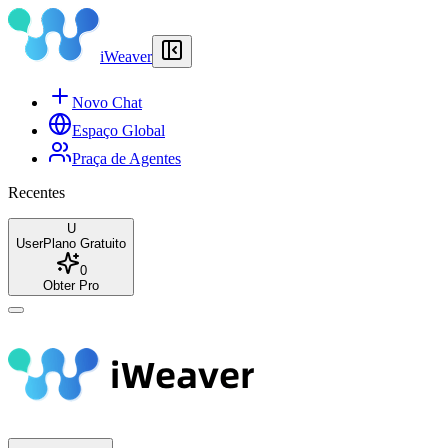
iWeaver
Novo Chat
Espaço Global
Praça de Agentes
Recentes
U
User
Plano Gratuito
0
Obter Pro