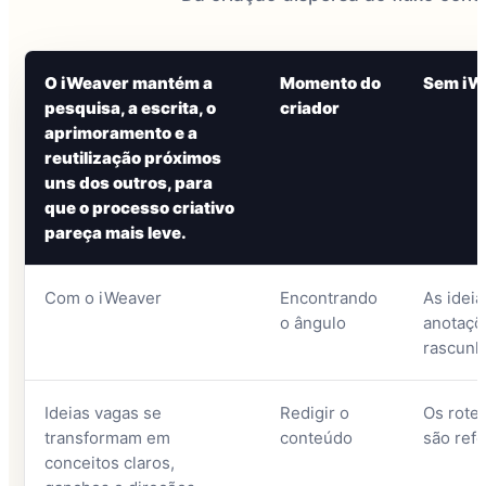
O iWeaver mantém a
Momento do
Sem iW
pesquisa, a escrita, o
criador
aprimoramento e a
reutilização próximos
uns dos outros, para
que o processo criativo
pareça mais leve.
Com o iWeaver
Encontrando
As idei
o ângulo
anotaçõe
rascunh
Ideias vagas se
Redigir o
Os rote
transformam em
conteúdo
são refe
conceitos claros,