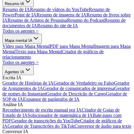
Resumo IA
Resumo de IA
Resumo de vídeos do YouTube
Resumo de
PowerPoint de IA
Resumo de imagens de IA
Resumo de livros sobre
IA
Resumo de Artigos de Pesquisa
Resumo do Podcast
Resumo de
documentos de IA
Resumo do site de IA
Todos os agentes
>
Mapa mental IA
Vídeo para Mapa Mental
PDF para Mapa Mental
Imagem para Mapa
Mental
Texto para Mapa Mental
Criador de gráficos de
relacionamento
Todos os agentes
>
Agentes IA
Escrita IA
Gerador de Histórias de IA
Gerador de Verdadeiro ou Falso
Gerador
de Argumentos de IA
Gerador de comunicados de imprensa
Gerador
de nomes do Instagram
Gerador de Descrição de Cargo
Gerador de
SOP de IA
Expansor de parágrafos de IA
Análise IA
Reconhecimento de escrita manual por IA
Criador de Guias de
Estudo de IA
Solucionador de matemática de IA
Bate-papo com
PDF
Gerador de transcrições do YouTube
Criador de gráficos de
IA
Gerador de Transcrições do TikTok
Conversor de áudio para texto
Conversor IA