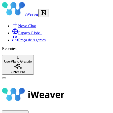
iWeaver
Novo Chat
Espaço Global
Praça de Agentes
Recentes
U
User
Plano Gratuito
0
Obter Pro