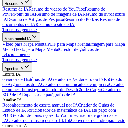
Resumo IA
Resumo de IA
Resumo de vídeos do YouTube
Resumo de
PowerPoint de IA
Resumo de imagens de IA
Resumo de livros sobre
IA
Resumo de Artigos de Pesquisa
Resumo do Podcast
Resumo de
documentos de IA
Resumo do site de IA
Todos os agentes
>
Mapa mental IA
Vídeo para Mapa Mental
PDF para Mapa Mental
Imagem para Mapa
Mental
Texto para Mapa Mental
Criador de gráficos de
relacionamento
Todos os agentes
>
Agentes IA
Escrita IA
Gerador de Histórias de IA
Gerador de Verdadeiro ou Falso
Gerador
de Argumentos de IA
Gerador de comunicados de imprensa
Gerador
de nomes do Instagram
Gerador de Descrição de Cargo
Gerador de
SOP de IA
Expansor de parágrafos de IA
Análise IA
Reconhecimento de escrita manual por IA
Criador de Guias de
Estudo de IA
Solucionador de matemática de IA
Bate-papo com
PDF
Gerador de transcrições do YouTube
Criador de gráficos de
IA
Gerador de Transcrições do TikTok
Conversor de áudio para texto
Conversor IA