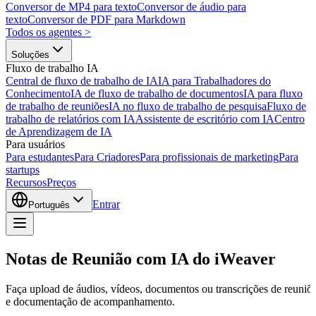
Conversor de MP4 para texto
Conversor de áudio para
texto
Conversor de PDF para Markdown
Todos os agentes
>
Soluções
Fluxo de trabalho IA
Central de fluxo de trabalho de IA
IA para Trabalhadores do
Conhecimento
IA de fluxo de trabalho de documentos
IA para fluxo
de trabalho de reuniões
IA no fluxo de trabalho de pesquisa
Fluxo de
trabalho de relatórios com IA
Assistente de escritório com IA
Centro
de Aprendizagem de IA
Para usuários
Para estudantes
Para Criadores
Para profissionais de marketing
Para
startups
Recursos
Preços
Entrar
Português
Notas de Reunião com IA do iWeaver
Faça upload de áudios, vídeos, documentos ou transcrições de reuniões
e documentação de acompanhamento.