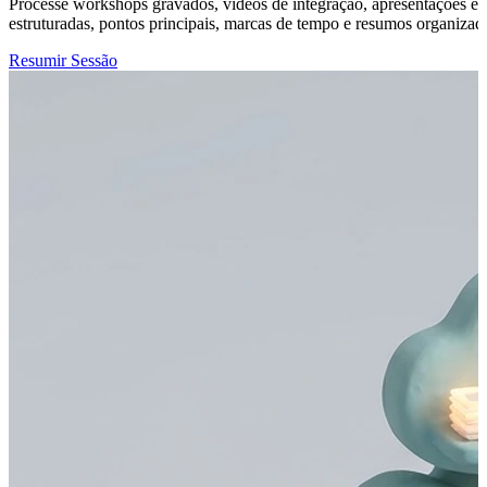
Processe workshops gravados, vídeos de integração, apresentações e d
estruturadas, pontos principais, marcas de tempo e resumos organizad
Resumir Sessão