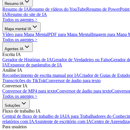
Resumo IA
Resumo de IA
Resumo de vídeos do YouTube
Resumo de PowerPoint
IA
Resumo do site de IA
Todos os agentes
>
Mapa mental IA
Vídeo para Mapa Mental
PDF para Mapa Mental
Imagem para Mapa 
Todos os agentes
>
Agentes IA
Escrita IA
Gerador de Histórias de IA
Gerador de Verdadeiro ou Falso
Gerador d
IA
Expansor de parágrafos de IA
Análise IA
Reconhecimento de escrita manual por IA
Criador de Guias de Estudo
Transcrições do TikTok
Conversor de áudio para texto
Conversor IA
Conversor de MP4 para texto
Conversor de áudio para texto
Converso
Todos os agentes
>
Soluções
Fluxo de trabalho IA
Central de fluxo de trabalho de IA
IA para Trabalhadores do Conheci
relatórios com IA
Assistente de escritório com IA
Centro de Aprendiz
Para usuários