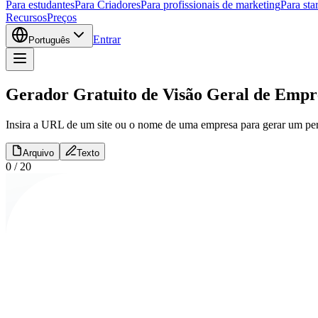
Para estudantes
Para Criadores
Para profissionais de marketing
Para sta
Recursos
Preços
Entrar
Português
Gerador Gratuito de Visão Geral de Empr
Insira a URL de um site ou o nome de uma empresa para gerar um perfi
Arquivo
Texto
0
/
20