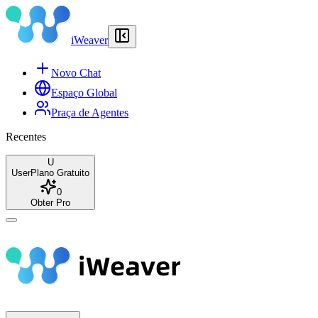
iWeaver
Novo Chat
Espaço Global
Praça de Agentes
Recentes
U
User
Plano Gratuito
0
Obter Pro