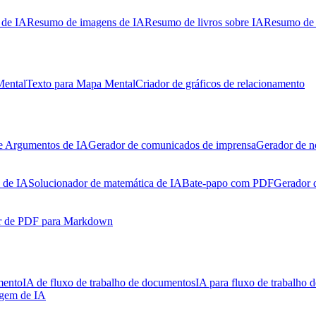
 de IA
Resumo de imagens de IA
Resumo de livros sobre IA
Resumo de 
Mental
Texto para Mapa Mental
Criador de gráficos de relacionamento
e Argumentos de IA
Gerador de comunicados de imprensa
Gerador de n
 de IA
Solucionador de matemática de IA
Bate-papo com PDF
Gerador 
r de PDF para Markdown
mento
IA de fluxo de trabalho de documentos
IA para fluxo de trabalho d
agem de IA