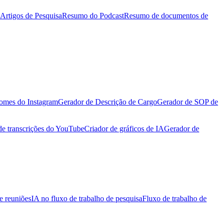
Artigos de Pesquisa
Resumo do Podcast
Resumo de documentos de
omes do Instagram
Gerador de Descrição de Cargo
Gerador de SOP de
de transcrições do YouTube
Criador de gráficos de IA
Gerador de
e reuniões
IA no fluxo de trabalho de pesquisa
Fluxo de trabalho de