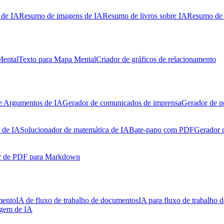
 de IA
Resumo de imagens de IA
Resumo de livros sobre IA
Resumo de 
Mental
Texto para Mapa Mental
Criador de gráficos de relacionamento
e Argumentos de IA
Gerador de comunicados de imprensa
Gerador de n
 de IA
Solucionador de matemática de IA
Bate-papo com PDF
Gerador 
r de PDF para Markdown
mento
IA de fluxo de trabalho de documentos
IA para fluxo de trabalho d
agem de IA