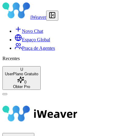
iWeaver
Novo Chat
Espaço Global
Praça de Agentes
Recentes
U
User
Plano Gratuito
0
Obter Pro