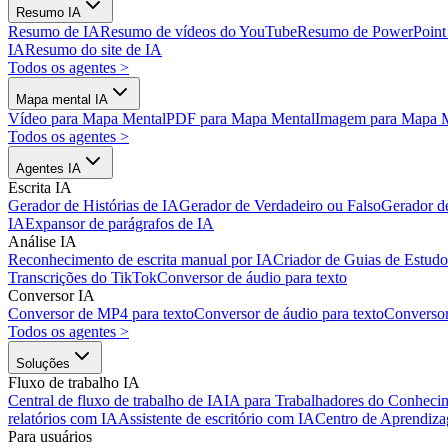
Resumo IA
Resumo de IA
Resumo de vídeos do YouTube
Resumo de PowerPoint
IA
Resumo do site de IA
Todos os agentes
>
Mapa mental IA
Vídeo para Mapa Mental
PDF para Mapa Mental
Imagem para Mapa 
Todos os agentes
>
Agentes IA
Escrita IA
Gerador de Histórias de IA
Gerador de Verdadeiro ou Falso
Gerador d
IA
Expansor de parágrafos de IA
Análise IA
Reconhecimento de escrita manual por IA
Criador de Guias de Estudo
Transcrições do TikTok
Conversor de áudio para texto
Conversor IA
Conversor de MP4 para texto
Conversor de áudio para texto
Converso
Todos os agentes
>
Soluções
Fluxo de trabalho IA
Central de fluxo de trabalho de IA
IA para Trabalhadores do Conheci
relatórios com IA
Assistente de escritório com IA
Centro de Aprendiz
Para usuários