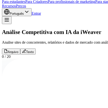
Para estudantes
Para Criadores
Para profissionais de marketing
Para sta
Recursos
Preços
Entrar
Português
Análise Competitiva com IA da iWeaver
Analise sites de concorrentes, relatórios e dados de mercado com análi
Arquivo
Texto
0
/
20