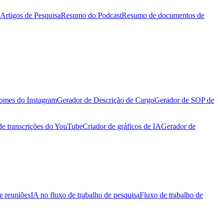
Artigos de Pesquisa
Resumo do Podcast
Resumo de documentos de
omes do Instagram
Gerador de Descrição de Cargo
Gerador de SOP de
de transcrições do YouTube
Criador de gráficos de IA
Gerador de
e reuniões
IA no fluxo de trabalho de pesquisa
Fluxo de trabalho de