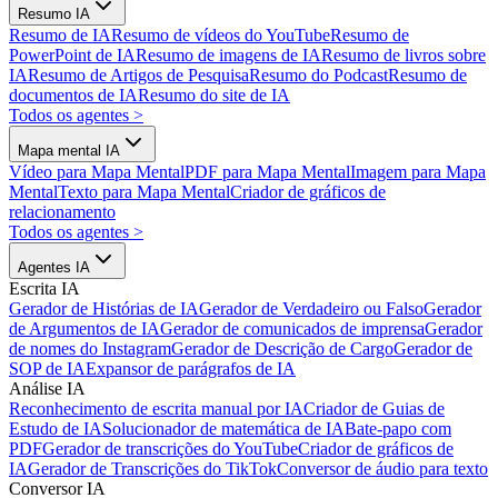
Resumo IA
Resumo de IA
Resumo de vídeos do YouTube
Resumo de
PowerPoint de IA
Resumo de imagens de IA
Resumo de livros sobre
IA
Resumo de Artigos de Pesquisa
Resumo do Podcast
Resumo de
documentos de IA
Resumo do site de IA
Todos os agentes
>
Mapa mental IA
Vídeo para Mapa Mental
PDF para Mapa Mental
Imagem para Mapa
Mental
Texto para Mapa Mental
Criador de gráficos de
relacionamento
Todos os agentes
>
Agentes IA
Escrita IA
Gerador de Histórias de IA
Gerador de Verdadeiro ou Falso
Gerador
de Argumentos de IA
Gerador de comunicados de imprensa
Gerador
de nomes do Instagram
Gerador de Descrição de Cargo
Gerador de
SOP de IA
Expansor de parágrafos de IA
Análise IA
Reconhecimento de escrita manual por IA
Criador de Guias de
Estudo de IA
Solucionador de matemática de IA
Bate-papo com
PDF
Gerador de transcrições do YouTube
Criador de gráficos de
IA
Gerador de Transcrições do TikTok
Conversor de áudio para texto
Conversor IA