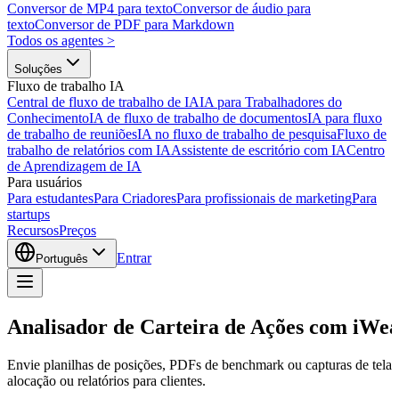
Conversor de MP4 para texto
Conversor de áudio para
texto
Conversor de PDF para Markdown
Todos os agentes
>
Soluções
Fluxo de trabalho IA
Central de fluxo de trabalho de IA
IA para Trabalhadores do
Conhecimento
IA de fluxo de trabalho de documentos
IA para fluxo
de trabalho de reuniões
IA no fluxo de trabalho de pesquisa
Fluxo de
trabalho de relatórios com IA
Assistente de escritório com IA
Centro
de Aprendizagem de IA
Para usuários
Para estudantes
Para Criadores
Para profissionais de marketing
Para
startups
Recursos
Preços
Entrar
Português
Analisador de Carteira de Ações com iWe
Envie planilhas de posições, PDFs de benchmark ou capturas de tela da
alocação ou relatórios para clientes.