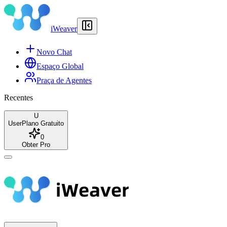
iWeaver
Novo Chat
Espaço Global
Praça de Agentes
Recentes
U
User
Plano Gratuito
0
Obter Pro