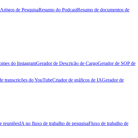
Artigos de Pesquisa
Resumo do Podcast
Resumo de documentos de
omes do Instagram
Gerador de Descrição de Cargo
Gerador de SOP de
de transcrições do YouTube
Criador de gráficos de IA
Gerador de
e reuniões
IA no fluxo de trabalho de pesquisa
Fluxo de trabalho de