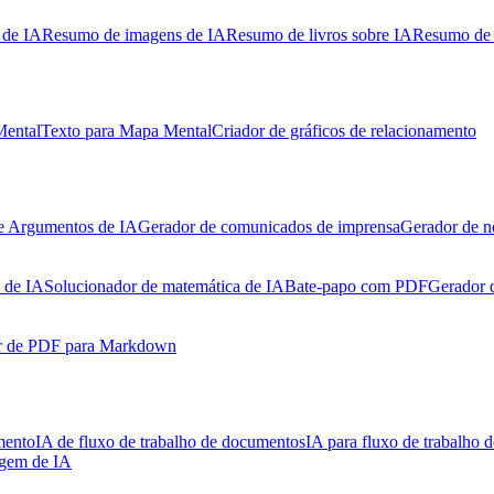
 de IA
Resumo de imagens de IA
Resumo de livros sobre IA
Resumo de 
Mental
Texto para Mapa Mental
Criador de gráficos de relacionamento
e Argumentos de IA
Gerador de comunicados de imprensa
Gerador de n
 de IA
Solucionador de matemática de IA
Bate-papo com PDF
Gerador 
r de PDF para Markdown
mento
IA de fluxo de trabalho de documentos
IA para fluxo de trabalho d
agem de IA