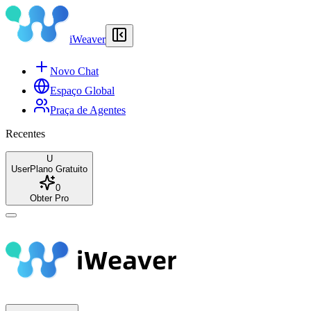
iWeaver
Novo Chat
Espaço Global
Praça de Agentes
Recentes
U
User
Plano Gratuito
0
Obter Pro