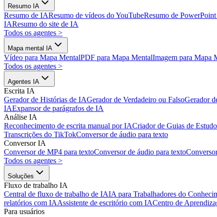
Resumo IA
Resumo de IA
Resumo de vídeos do YouTube
Resumo de PowerPoint
IA
Resumo do site de IA
Todos os agentes
>
Mapa mental IA
Vídeo para Mapa Mental
PDF para Mapa Mental
Imagem para Mapa 
Todos os agentes
>
Agentes IA
Escrita IA
Gerador de Histórias de IA
Gerador de Verdadeiro ou Falso
Gerador d
IA
Expansor de parágrafos de IA
Análise IA
Reconhecimento de escrita manual por IA
Criador de Guias de Estudo
Transcrições do TikTok
Conversor de áudio para texto
Conversor IA
Conversor de MP4 para texto
Conversor de áudio para texto
Converso
Todos os agentes
>
Soluções
Fluxo de trabalho IA
Central de fluxo de trabalho de IA
IA para Trabalhadores do Conheci
relatórios com IA
Assistente de escritório com IA
Centro de Aprendiz
Para usuários