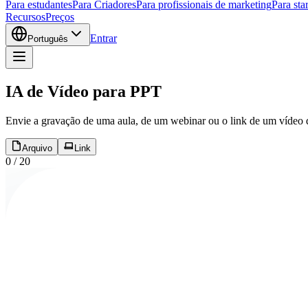
Para estudantes
Para Criadores
Para profissionais de marketing
Para sta
Recursos
Preços
Entrar
Português
IA de Vídeo para PPT
Envie a gravação de uma aula, de um webinar ou o link de um vídeo do
Arquivo
Link
0
/
20