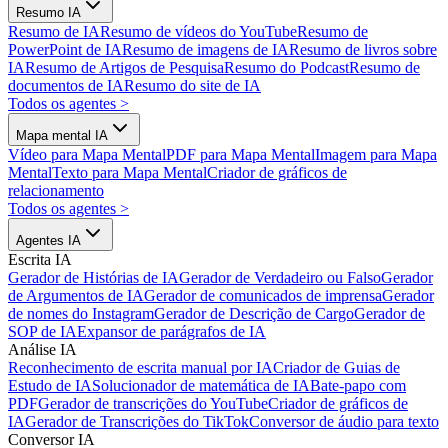
Resumo IA
Resumo de IA
Resumo de vídeos do YouTube
Resumo de
PowerPoint de IA
Resumo de imagens de IA
Resumo de livros sobre
IA
Resumo de Artigos de Pesquisa
Resumo do Podcast
Resumo de
documentos de IA
Resumo do site de IA
Todos os agentes
>
Mapa mental IA
Vídeo para Mapa Mental
PDF para Mapa Mental
Imagem para Mapa
Mental
Texto para Mapa Mental
Criador de gráficos de
relacionamento
Todos os agentes
>
Agentes IA
Escrita IA
Gerador de Histórias de IA
Gerador de Verdadeiro ou Falso
Gerador
de Argumentos de IA
Gerador de comunicados de imprensa
Gerador
de nomes do Instagram
Gerador de Descrição de Cargo
Gerador de
SOP de IA
Expansor de parágrafos de IA
Análise IA
Reconhecimento de escrita manual por IA
Criador de Guias de
Estudo de IA
Solucionador de matemática de IA
Bate-papo com
PDF
Gerador de transcrições do YouTube
Criador de gráficos de
IA
Gerador de Transcrições do TikTok
Conversor de áudio para texto
Conversor IA