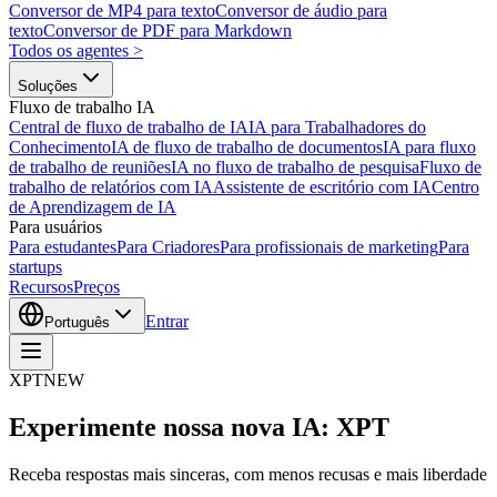
Conversor de MP4 para texto
Conversor de áudio para
texto
Conversor de PDF para Markdown
Todos os agentes
>
Soluções
Fluxo de trabalho IA
Central de fluxo de trabalho de IA
IA para Trabalhadores do
Conhecimento
IA de fluxo de trabalho de documentos
IA para fluxo
de trabalho de reuniões
IA no fluxo de trabalho de pesquisa
Fluxo de
trabalho de relatórios com IA
Assistente de escritório com IA
Centro
de Aprendizagem de IA
Para usuários
Para estudantes
Para Criadores
Para profissionais de marketing
Para
startups
Recursos
Preços
Entrar
Português
XPT
NEW
Experimente nossa nova IA: XPT
Receba respostas mais sinceras, com menos recusas e mais liberdade. P