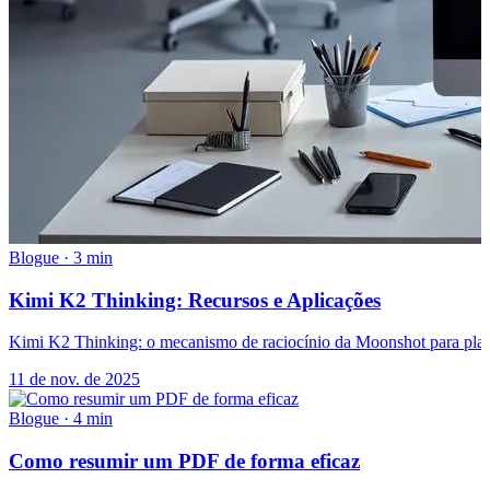
Blogue
·
3 min
Kimi K2 Thinking: Recursos e Aplicações
Kimi K2 Thinking: o mecanismo de raciocínio da Moonshot para plane
11 de nov. de 2025
Blogue
·
4 min
Como resumir um PDF de forma eficaz