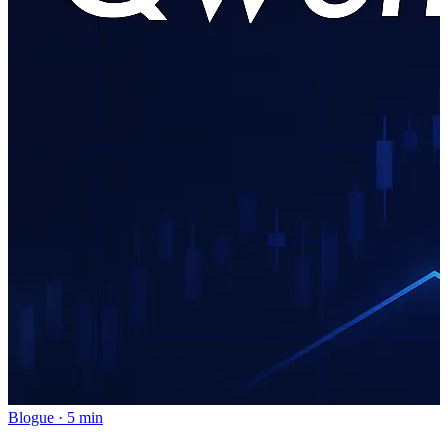
Blogue
·
5 min