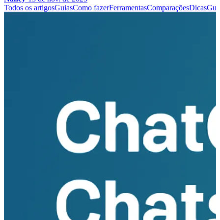
Todos os artigos
Guias
Como fazer
Ferramentas
Comparações
Dicas
Gui