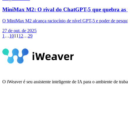
MiniMax M2: O rival do ChatGPT-5 que quebra as n
O MiniMax M2 alcança raciocínio de nível GPT-5 e poder de pesquis
27 de out. de 2025
1
…
10
11
12
…
29
O iWeaver é seu assistente inteligente de IA para o ambiente de tra