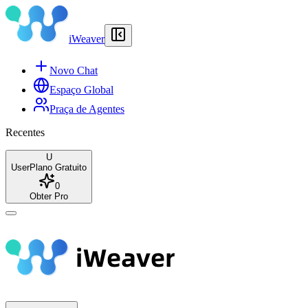
iWeaver
Novo Chat
Espaço Global
Praça de Agentes
Recentes
U
User
Plano Gratuito
0
Obter Pro