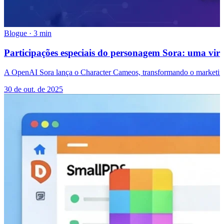
Blogue
·
3 min
Participações especiais do personagem Sora: uma vir
A OpenAI Sora lança o Character Cameos, transformando o marketing d
30 de out. de 2025