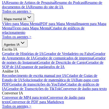
IA
Resumo de Artigos de Pesquisa
Resumo do Podcast
Resumo de
documentos de IA
Resumo do site de IA
Todos os agentes
>
Mapa mental IA
Vídeo para Mapa Mental
PDF para Mapa Mental
Imagem para Mapa
Mental
Texto para Mapa Mental
Criador de gráficos de
relacionamento
Todos os agentes
>
Agentes IA
Escrita IA
Gerador de Histórias de IA
Gerador de Verdadeiro ou Falso
Gerador
de Argumentos de IA
Gerador de comunicados de imprensa
Gerador
de nomes do Instagram
Gerador de Descrição de Cargo
Gerador de
SOP de IA
Expansor de parágrafos de IA
Análise IA
Reconhecimento de escrita manual por IA
Criador de Guias de
Estudo de IA
Solucionador de matemática de IA
Bate-papo com
PDF
Gerador de transcrições do YouTube
Criador de gráficos de
IA
Gerador de Transcrições do TikTok
Conversor de áudio para texto
Conversor IA
Conversor de MP4 para texto
Conversor de áudio para
texto
Conversor de PDF para Markdown
Todos os agentes
>