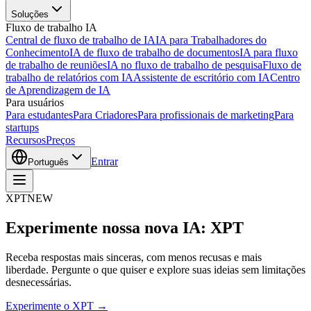
Soluções
Fluxo de trabalho IA
Central de fluxo de trabalho de IA
IA para Trabalhadores do
Conhecimento
IA de fluxo de trabalho de documentos
IA para fluxo
de trabalho de reuniões
IA no fluxo de trabalho de pesquisa
Fluxo de
trabalho de relatórios com IA
Assistente de escritório com IA
Centro
de Aprendizagem de IA
Para usuários
Para estudantes
Para Criadores
Para profissionais de marketing
Para
startups
Recursos
Preços
Entrar
Português
XPT
NEW
Experimente nossa nova IA: XPT
Receba respostas mais sinceras, com menos recusas e mais
liberdade. Pergunte o que quiser e explore suas ideias sem limitações
desnecessárias.
Experimente o XPT →