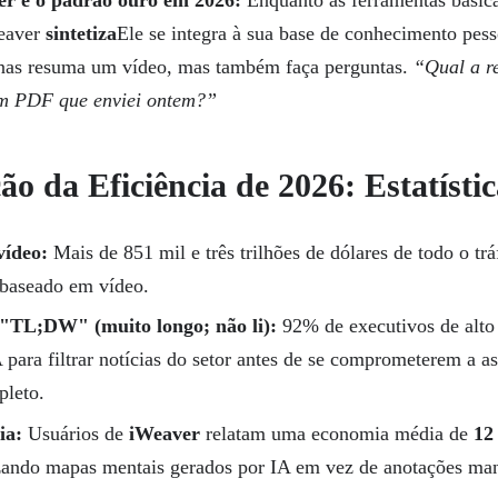
eaver
sintetiza
Ele se integra à sua base de conhecimento pess
nas resuma um vídeo, mas também faça perguntas.
“Qual a re
em PDF que enviei ontem?”
ão da Eficiência de 2026: Estatísti
vídeo:
Mais de 851 mil e três trilhões de dólares de todo o trá
baseado em vídeo.
 "TL;DW" (muito longo; não li):
92% de executivos de alto
para filtrar notícias do setor antes de se comprometerem a as
pleto.
ia:
Usuários de
iWeaver
relatam uma economia média de
12
zando mapas mentais gerados por IA em vez de anotações man