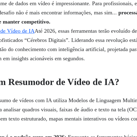
me de dados em vídeo é impressionante. Para profissionais, e
desafio não é mais encontrar informações, mas sim...
process
se manter competitivo.
de Vídeo de IA
Até 2026, essas ferramentas terão evoluído de
sofisticados “Cérebros Digitais”. Liderando essa revolução es
tão do conhecimento com inteligência artificial, projetada par
m em insights acionáveis em segundos.
m Resumodor de Vídeo de IA?
sumo de vídeos com IA utiliza Modelos de Linguagem Multi
 analisar quadros visuais, faixas de áudio e texto na tela (O
em texto estruturado, mapas mentais interativos ou vídeos c
er é o padrão ouro em 2026:
Enquanto as ferramentas básic