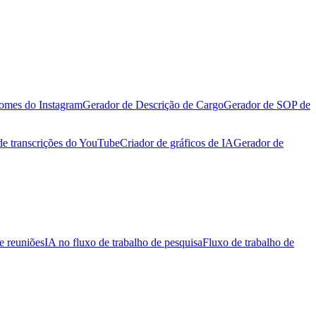
omes do Instagram
Gerador de Descrição de Cargo
Gerador de SOP de
de transcrições do YouTube
Criador de gráficos de IA
Gerador de
e reuniões
IA no fluxo de trabalho de pesquisa
Fluxo de trabalho de