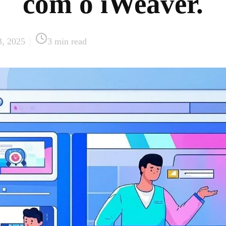
com o iWeaver.
3, 2025
|
3
min read