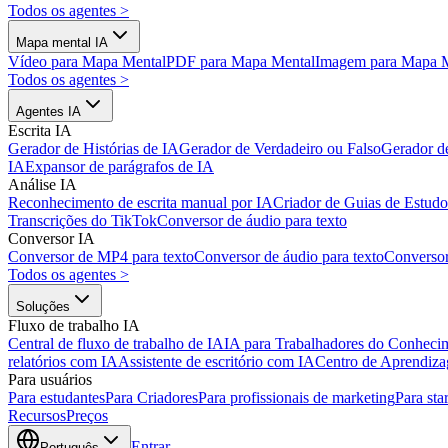
Todos os agentes
>
Mapa mental IA
Vídeo para Mapa Mental
PDF para Mapa Mental
Imagem para Mapa 
Todos os agentes
>
Agentes IA
Escrita IA
Gerador de Histórias de IA
Gerador de Verdadeiro ou Falso
Gerador d
IA
Expansor de parágrafos de IA
Análise IA
Reconhecimento de escrita manual por IA
Criador de Guias de Estudo
Transcrições do TikTok
Conversor de áudio para texto
Conversor IA
Conversor de MP4 para texto
Conversor de áudio para texto
Converso
Todos os agentes
>
Soluções
Fluxo de trabalho IA
Central de fluxo de trabalho de IA
IA para Trabalhadores do Conheci
relatórios com IA
Assistente de escritório com IA
Centro de Aprendiz
Para usuários
Para estudantes
Para Criadores
Para profissionais de marketing
Para sta
Recursos
Preços
Entrar
Português