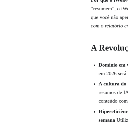
“resumem”, o iW
que você não ape
com o relatório 
A Revoluç
Domínio em 
em 2026 será 
A cultura do
resumos de IA 
conteúdo com
Hipereficiênc
semana
Utili