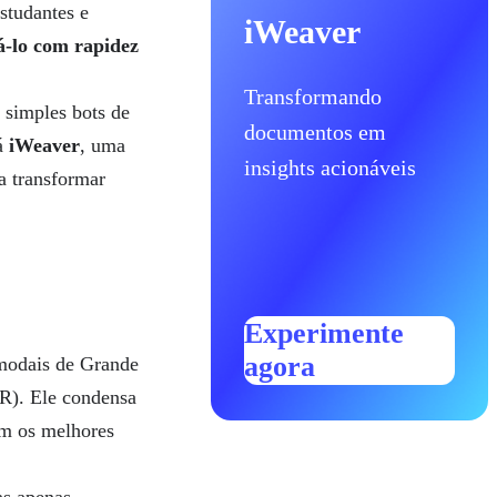
studantes e
iWeaver
á-lo com rapidez
Transformando
 simples bots de
documentos em
tá
iWeaver
, uma
insights acionáveis
a transformar
Experimente
agora
modais de Grande
CR). Ele condensa
om os melhores
as apenas