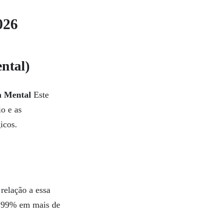
026
ntal)
a Mental
Este
io e as
icos.
elação a essa
e 99% em mais de