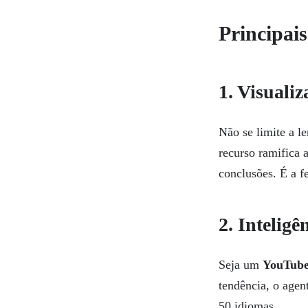
Principai
1. Visuali
Não se limite a l
recurso ramifica 
conclusões. É a fe
2. Intelig
Seja um
YouTub
tendência, o age
50 idiomas.