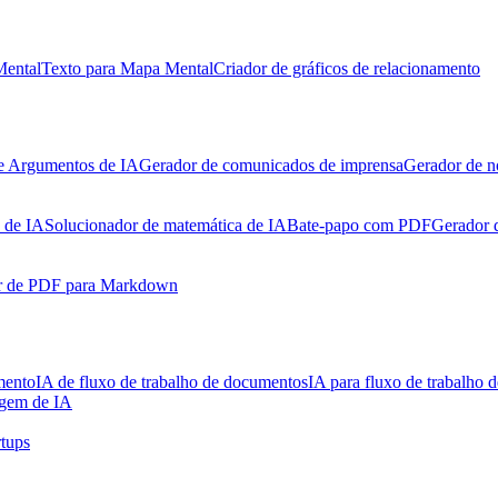
Mental
Texto para Mapa Mental
Criador de gráficos de relacionamento
e Argumentos de IA
Gerador de comunicados de imprensa
Gerador de n
 de IA
Solucionador de matemática de IA
Bate-papo com PDF
Gerador 
r de PDF para Markdown
mento
IA de fluxo de trabalho de documentos
IA para fluxo de trabalho d
agem de IA
rtups