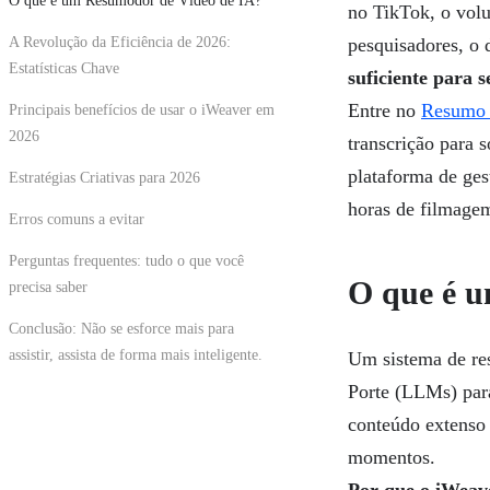
O que é um Resumodor de Vídeo de IA?
no TikTok, o volu
A Revolução da Eficiência de 2026:
pesquisadores, o 
Estatísticas Chave
suficiente para 
Entre no
Resumo 
Principais benefícios de usar o iWeaver em
2026
transcrição para 
plataforma de ges
Estratégias Criativas para 2026
horas de filmage
Erros comuns a evitar
Perguntas frequentes: tudo o que você
O que é u
precisa saber
Conclusão: Não se esforce mais para
assistir, assista de forma mais inteligente.
Um sistema de re
Porte (LLMs) para
conteúdo extenso 
momentos.
Por que o iWeav