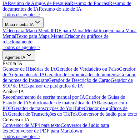
IA
Resumo de Artigos de Pesquisa
Resumo do Podcast
Resumo de
documentos de IA
Resumo do site de IA
Todos os agentes
>
Mapa mental IA
Vídeo para Mapa Mental
PDF para Mapa Mental
Imagem para Mapa
Mental
Texto para Mapa Mental
Criador de gráficos de
relacionamento
Todos os agentes
>
Agentes IA
Escrita IA
Gerador de Histórias de IA
Gerador de Verdadeiro ou Falso
Gerador
de Argumentos de IA
Gerador de comunicados de imprensa
Gerador
de nomes do Instagram
Gerador de Descrição de Cargo
Gerador de
SOP de IA
Expansor de parágrafos de IA
Análise IA
Reconhecimento de escrita manual por IA
Criador de Guias de
Estudo de IA
Solucionador de matemática de IA
Bate-papo com
PDF
Gerador de transcrições do YouTube
Criador de gráficos de
IA
Gerador de Transcrições do TikTok
Conversor de áudio para texto
Conversor IA
Conversor de MP4 para texto
Conversor de áudio para
texto
Conversor de PDF para Markdown
Todos os agentes
>