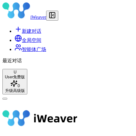
iWeaver
新建对话
全局空间
智能体广场
最近对话
U
User
免费版
0
升级高级版