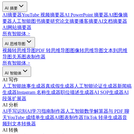
AI 摘要
AI摘要器
YouTube 视频摘要器
AI PowerPoint 摘要器
AI图像摘
要器
人工智能图书摘要
研究论文摘要
播客摘要
AI文档摘要器
AI网站摘要器
所有智能体
>
AI 思维导图
视频转思维导图
PDF 转思维导图
图像转思维导图
文本到思维
导图
关系图表制作器
所有智能体
>
AI 智能体
AI 写作
人工智能故事生成器
真或假生成器
人工智能论证生成器
新闻稿
生成器
Instagram 名称生成器
职位描述生成器
AI SOP生成器
AI
段落扩展器
AI 分析
AI手写识别
AI学习指南制作器
人工智能数学解算器
与 PDF 聊
天
YouTube 成绩单生成器
AI图表制作器
TikTok 转录生成器
音
频到文本转换器
AI 转换