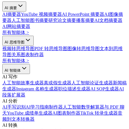
AI 摘要
AI摘要器
YouTube 视频摘要器
AI PowerPoint 摘要器
AI图像摘
要器
人工智能图书摘要
研究论文摘要
播客摘要
AI文档摘要器
AI网站摘要器
所有智能体
>
AI 思维导图
视频转思维导图
PDF 转思维导图
图像转思维导图
文本到思维
导图
关系图表制作器
所有智能体
>
AI 智能体
AI 写作
人工智能故事生成器
真或假生成器
人工智能论证生成器
新闻稿
生成器
Instagram 名称生成器
职位描述生成器
AI SOP生成器
AI
段落扩展器
AI 分析
AI手写识别
AI学习指南制作器
人工智能数学解算器
与 PDF 聊
天
YouTube 成绩单生成器
AI图表制作器
TikTok 转录生成器
音
频到文本转换器
AI 转换