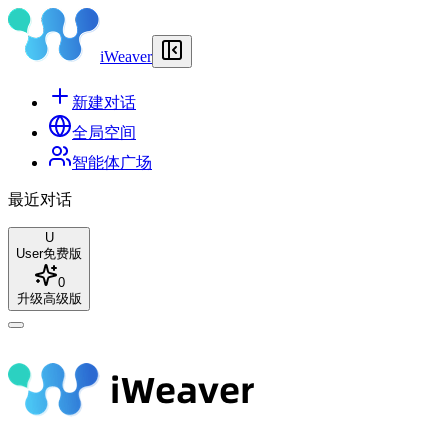
iWeaver
新建对话
全局空间
智能体广场
最近对话
U
User
免费版
0
升级高级版